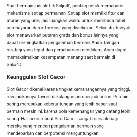
Saat bermain judi slot di Salju4D, penting untuk memahami
mekanisme setiap permainan. Setiap slot memiliki fitur dan
aturan yang unik, jadi luangkan waktu untuk membaca tabel
pembayaran dan informasi yang disediakan. Selain itu, banyak
slot menawarkan putaran gratis dan bonus lainnya yang
dapat meningkatkan pengalaman bermain Anda. Dengan
strategi yang tepat dan pemahaman mendalam, Anda dapat
memaksimalkan kesempatan menang saat bermain di
Salju4D.
Keunggulan Slot Gacor
Slot Gacor dikenal karena tingkat kemenangannya yang tinggi,
menjadikannya favorit di kalangan pemain judi online. Pemain
sering merasakan keberuntungan yang lebih besar saat
bermain mesin ini, karena pola kemenangan yang datang lebih
sering. Hal ini membuat Slot Gacor sangat menarik bagi
mereka yang mencari pengalaman bermain yang
mendebarkan dan berpotensi menguntungkan.