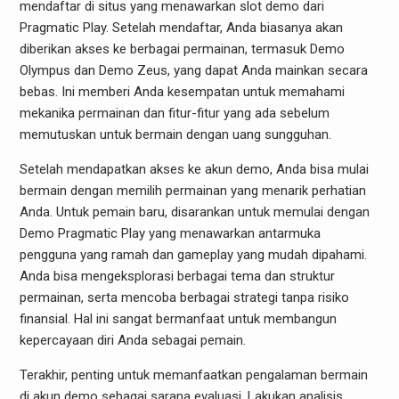
mendaftar di situs yang menawarkan slot demo dari
Pragmatic Play. Setelah mendaftar, Anda biasanya akan
diberikan akses ke berbagai permainan, termasuk Demo
Olympus dan Demo Zeus, yang dapat Anda mainkan secara
bebas. Ini memberi Anda kesempatan untuk memahami
mekanika permainan dan fitur-fitur yang ada sebelum
memutuskan untuk bermain dengan uang sungguhan.
Setelah mendapatkan akses ke akun demo, Anda bisa mulai
bermain dengan memilih permainan yang menarik perhatian
Anda. Untuk pemain baru, disarankan untuk memulai dengan
Demo Pragmatic Play yang menawarkan antarmuka
pengguna yang ramah dan gameplay yang mudah dipahami.
Anda bisa mengeksplorasi berbagai tema dan struktur
permainan, serta mencoba berbagai strategi tanpa risiko
finansial. Hal ini sangat bermanfaat untuk membangun
kepercayaan diri Anda sebagai pemain.
Terakhir, penting untuk memanfaatkan pengalaman bermain
di akun demo sebagai sarana evaluasi. Lakukan analisis