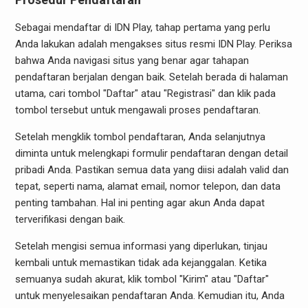
Sebagai mendaftar di IDN Play, tahap pertama yang perlu
Anda lakukan adalah mengakses situs resmi IDN Play. Periksa
bahwa Anda navigasi situs yang benar agar tahapan
pendaftaran berjalan dengan baik. Setelah berada di halaman
utama, cari tombol "Daftar" atau "Registrasi" dan klik pada
tombol tersebut untuk mengawali proses pendaftaran.
Setelah mengklik tombol pendaftaran, Anda selanjutnya
diminta untuk melengkapi formulir pendaftaran dengan detail
pribadi Anda. Pastikan semua data yang diisi adalah valid dan
tepat, seperti nama, alamat email, nomor telepon, dan data
penting tambahan. Hal ini penting agar akun Anda dapat
terverifikasi dengan baik.
Setelah mengisi semua informasi yang diperlukan, tinjau
kembali untuk memastikan tidak ada kejanggalan. Ketika
semuanya sudah akurat, klik tombol "Kirim" atau "Daftar"
untuk menyelesaikan pendaftaran Anda. Kemudian itu, Anda