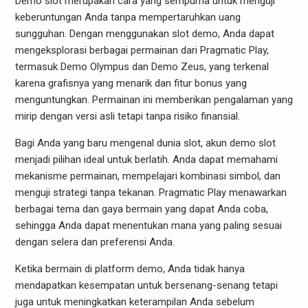
Demo slot merupakan cara yang sempurna untuk menguji
keberuntungan Anda tanpa mempertaruhkan uang
sungguhan. Dengan menggunakan slot demo, Anda dapat
mengeksplorasi berbagai permainan dari Pragmatic Play,
termasuk Demo Olympus dan Demo Zeus, yang terkenal
karena grafisnya yang menarik dan fitur bonus yang
menguntungkan. Permainan ini memberikan pengalaman yang
mirip dengan versi asli tetapi tanpa risiko finansial.
Bagi Anda yang baru mengenal dunia slot, akun demo slot
menjadi pilihan ideal untuk berlatih. Anda dapat memahami
mekanisme permainan, mempelajari kombinasi simbol, dan
menguji strategi tanpa tekanan. Pragmatic Play menawarkan
berbagai tema dan gaya bermain yang dapat Anda coba,
sehingga Anda dapat menentukan mana yang paling sesuai
dengan selera dan preferensi Anda.
Ketika bermain di platform demo, Anda tidak hanya
mendapatkan kesempatan untuk bersenang-senang tetapi
juga untuk meningkatkan keterampilan Anda sebelum