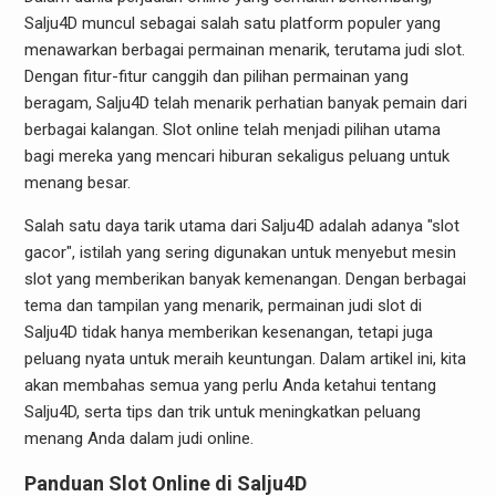
Salju4D muncul sebagai salah satu platform populer yang
menawarkan berbagai permainan menarik, terutama judi slot.
Dengan fitur-fitur canggih dan pilihan permainan yang
beragam, Salju4D telah menarik perhatian banyak pemain dari
berbagai kalangan. Slot online telah menjadi pilihan utama
bagi mereka yang mencari hiburan sekaligus peluang untuk
menang besar.
Salah satu daya tarik utama dari Salju4D adalah adanya "slot
gacor", istilah yang sering digunakan untuk menyebut mesin
slot yang memberikan banyak kemenangan. Dengan berbagai
tema dan tampilan yang menarik, permainan judi slot di
Salju4D tidak hanya memberikan kesenangan, tetapi juga
peluang nyata untuk meraih keuntungan. Dalam artikel ini, kita
akan membahas semua yang perlu Anda ketahui tentang
Salju4D, serta tips dan trik untuk meningkatkan peluang
menang Anda dalam judi online.
Panduan Slot Online di Salju4D