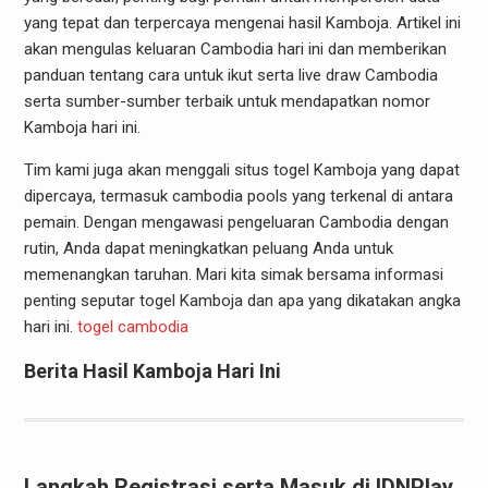
yang tepat dan terpercaya mengenai hasil Kamboja. Artikel ini
akan mengulas keluaran Cambodia hari ini dan memberikan
panduan tentang cara untuk ikut serta live draw Cambodia
serta sumber-sumber terbaik untuk mendapatkan nomor
Kamboja hari ini.
Tim kami juga akan menggali situs togel Kamboja yang dapat
dipercaya, termasuk cambodia pools yang terkenal di antara
pemain. Dengan mengawasi pengeluaran Cambodia dengan
rutin, Anda dapat meningkatkan peluang Anda untuk
memenangkan taruhan. Mari kita simak bersama informasi
penting seputar togel Kamboja dan apa yang dikatakan angka
hari ini.
togel cambodia
Berita Hasil Kamboja Hari Ini
Langkah Registrasi serta Masuk di IDNPlay