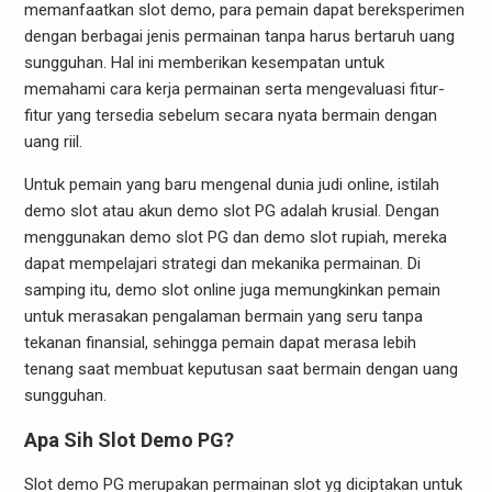
memanfaatkan slot demo, para pemain dapat bereksperimen
dengan berbagai jenis permainan tanpa harus bertaruh uang
sungguhan. Hal ini memberikan kesempatan untuk
memahami cara kerja permainan serta mengevaluasi fitur-
fitur yang tersedia sebelum secara nyata bermain dengan
uang riil.
Untuk pemain yang baru mengenal dunia judi online, istilah
demo slot atau akun demo slot PG adalah krusial. Dengan
menggunakan demo slot PG dan demo slot rupiah, mereka
dapat mempelajari strategi dan mekanika permainan. Di
samping itu, demo slot online juga memungkinkan pemain
untuk merasakan pengalaman bermain yang seru tanpa
tekanan finansial, sehingga pemain dapat merasa lebih
tenang saat membuat keputusan saat bermain dengan uang
sungguhan.
Apa Sih Slot Demo PG?
Slot demo PG merupakan permainan slot yg diciptakan untuk