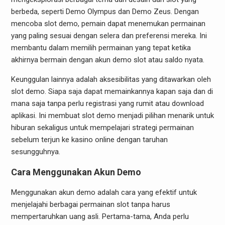
berbeda, seperti Demo Olympus dan Demo Zeus. Dengan
mencoba slot demo, pemain dapat menemukan permainan
yang paling sesuai dengan selera dan preferensi mereka. Ini
membantu dalam memilih permainan yang tepat ketika
akhirnya bermain dengan akun demo slot atau saldo nyata.
Keunggulan lainnya adalah aksesibilitas yang ditawarkan oleh
slot demo. Siapa saja dapat memainkannya kapan saja dan di
mana saja tanpa perlu registrasi yang rumit atau download
aplikasi. Ini membuat slot demo menjadi pilihan menarik untuk
hiburan sekaligus untuk mempelajari strategi permainan
sebelum terjun ke kasino online dengan taruhan
sesungguhnya.
Cara Menggunakan Akun Demo
Menggunakan akun demo adalah cara yang efektif untuk
menjelajahi berbagai permainan slot tanpa harus
mempertaruhkan uang asli. Pertama-tama, Anda perlu