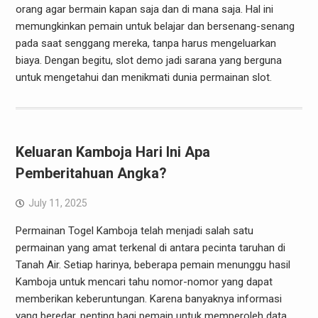
orang agar bermain kapan saja dan di mana saja. Hal ini
memungkinkan pemain untuk belajar dan bersenang-senang
pada saat senggang mereka, tanpa harus mengeluarkan
biaya. Dengan begitu, slot demo jadi sarana yang berguna
untuk mengetahui dan menikmati dunia permainan slot.
Keluaran Kamboja Hari Ini Apa
Pemberitahuan Angka?
July 11, 2025
Permainan Togel Kamboja telah menjadi salah satu
permainan yang amat terkenal di antara pecinta taruhan di
Tanah Air. Setiap harinya, beberapa pemain menunggu hasil
Kamboja untuk mencari tahu nomor-nomor yang dapat
memberikan keberuntungan. Karena banyaknya informasi
yang beredar, penting bagi pemain untuk memperoleh data