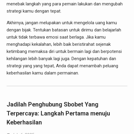
menebak langkah yang para pemain lakukan dan mengubah
strategi kamu dengan tepat.
Akhirnya, jangan melupakan untuk mengelola uang kamu
dengan bijak. Tentukan batasan untuk dirimu dan belajarlah
untuk tidak terbawa emosi saat berlaga. Jika kamu
menghadapi kekalahan, lebih baik beristirahat sejenak
ketimbang memaksa diri untuk bermain lagi dan berpotensi
kehilangan lebih banyak lagi juga. Dengan kepatuhan dan
strategi yang yang tepat, Anda dapat menambah peluang
keberhasilan kamu dalam permainan.
Jadilah Penghubung Sbobet Yang
Terpercaya: Langkah Pertama menuju
Keberhasilan