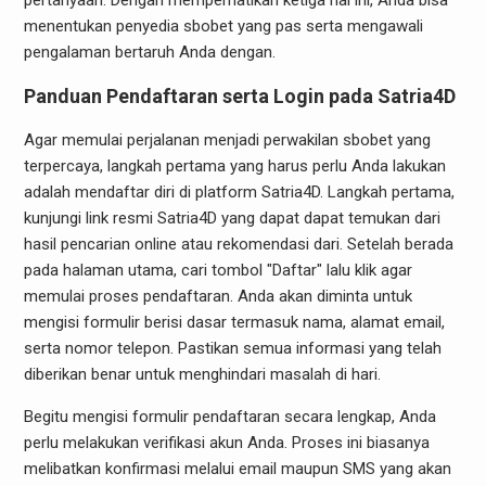
pertanyaan. Dengan memperhatikan ketiga hal ini, Anda bisa
menentukan penyedia sbobet yang pas serta mengawali
pengalaman bertaruh Anda dengan.
Panduan Pendaftaran serta Login pada Satria4D
Agar memulai perjalanan menjadi perwakilan sbobet yang
terpercaya, langkah pertama yang harus perlu Anda lakukan
adalah mendaftar diri di platform Satria4D. Langkah pertama,
kunjungi link resmi Satria4D yang dapat dapat temukan dari
hasil pencarian online atau rekomendasi dari. Setelah berada
pada halaman utama, cari tombol "Daftar" lalu klik agar
memulai proses pendaftaran. Anda akan diminta untuk
mengisi formulir berisi dasar termasuk nama, alamat email,
serta nomor telepon. Pastikan semua informasi yang telah
diberikan benar untuk menghindari masalah di hari.
Begitu mengisi formulir pendaftaran secara lengkap, Anda
perlu melakukan verifikasi akun Anda. Proses ini biasanya
melibatkan konfirmasi melalui email maupun SMS yang akan