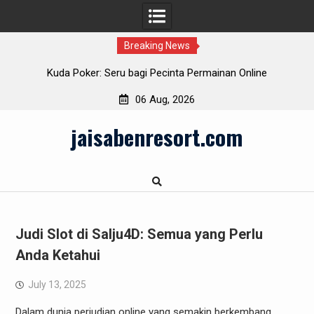
Breaking News
 Pecinta Permainan Online
Data China: Menyelami Pengelu
Maksimal
06 Aug, 2026
Skip
jaisabenresort.com
to
content
Judi Slot di Salju4D: Semua yang Perlu
Anda Ketahui
July 13, 2025
Dalam dunia perjudian online yang semakin berkembang,