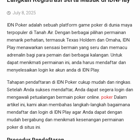
July 8, 2025
IDN Poker adalah sebuah platform game poker di dunia maya
terpopuler di Tanah Air. Dengan berbagai pilihan permainan
menarik perhatian, termasuk Texas Holdem dan Omaha, IDN
Play menawarkan sensasi bermain yang seru dan memacu
adrenalin bagi para pemain dari berbagai kalangan. Untuk
dapat menikmati permainan ini, anda harus mendaftar dan
menyelesaikan login ke akun anda di IDN Play.
Tahapan pendaftaran di IDN Poker cukup mudah dan ringkas.
Setelah Anda sukses mendaftar, Anda dapat segera login dan
mengawali petualangan bermain poker online.
poker
Dalam
artikel ini, kami akan membahas langkah-langkah bagaimana
mendaftar dan login di IDN Play agar Anda dapat dengan
mudah bergabung dan menikmati kesenangan permainan
poker di situs ini.
Prosedur Pendaftaran