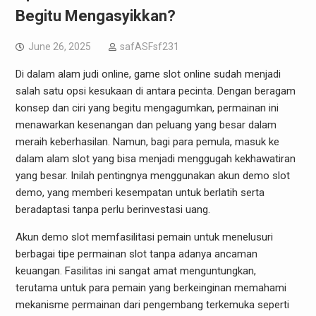
Begitu Mengasyikkan?
June 26, 2025
safASFsf231
Di dalam alam judi online, game slot online sudah menjadi
salah satu opsi kesukaan di antara pecinta. Dengan beragam
konsep dan ciri yang begitu mengagumkan, permainan ini
menawarkan kesenangan dan peluang yang besar dalam
meraih keberhasilan. Namun, bagi para pemula, masuk ke
dalam alam slot yang bisa menjadi menggugah kekhawatiran
yang besar. Inilah pentingnya menggunakan akun demo slot
demo, yang memberi kesempatan untuk berlatih serta
beradaptasi tanpa perlu berinvestasi uang.
Akun demo slot memfasilitasi pemain untuk menelusuri
berbagai tipe permainan slot tanpa adanya ancaman
keuangan. Fasilitas ini sangat amat menguntungkan,
terutama untuk para pemain yang berkeinginan memahami
mekanisme permainan dari pengembang terkemuka seperti