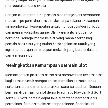
menggunakan uang nyata.
Dengan akun demo slot, pemain bisa menjelajahi bermacam-
macam tipe permainan mesin slot tanpa tekanan keuangan.
Ini memberikan kesempatan untuk menguji strategi berbeda
dan menilai volatilitas game. Oleh karena itu, slot demo
berfungsi sebagai media belajar yang mana efektif bagi
pemain baru atau yang sudah berpengalaman untuk yang
ingin mempelajari ciri maupun mekanik yang baru di dalam
game mesin slot.
Meningkatkan Kemampuan Bermain Slot
Memanfaatkan platform demo slot menawarkan kesempatan
bagi pemain untuk mengasah keterampilan bermain tanpa
risiko tanpa perlu mempertaruhkan uang sungguhan. Dengan
bermain di bermain di slot demo Pragmatic Play dan PG Soft
serta PG Soft, pemain dapat belajar tentang berbagai jenis
permainan, fitur, serta sistem tanpa tekanan finansial. Ini