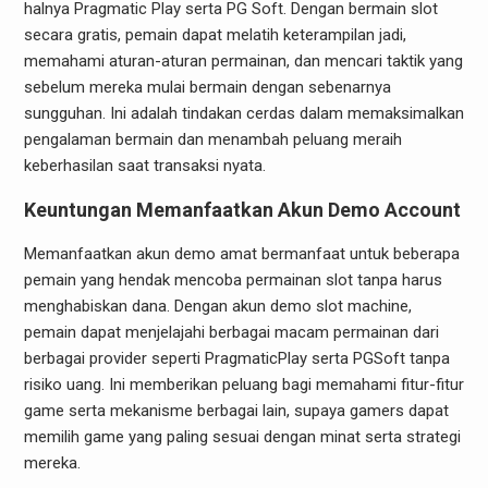
halnya Pragmatic Play serta PG Soft. Dengan bermain slot
secara gratis, pemain dapat melatih keterampilan jadi,
memahami aturan-aturan permainan, dan mencari taktik yang
sebelum mereka mulai bermain dengan sebenarnya
sungguhan. Ini adalah tindakan cerdas dalam memaksimalkan
pengalaman bermain dan menambah peluang meraih
keberhasilan saat transaksi nyata.
Keuntungan Memanfaatkan Akun Demo Account
Memanfaatkan akun demo amat bermanfaat untuk beberapa
pemain yang hendak mencoba permainan slot tanpa harus
menghabiskan dana. Dengan akun demo slot machine,
pemain dapat menjelajahi berbagai macam permainan dari
berbagai provider seperti PragmaticPlay serta PGSoft tanpa
risiko uang. Ini memberikan peluang bagi memahami fitur-fitur
game serta mekanisme berbagai lain, supaya gamers dapat
memilih game yang paling sesuai dengan minat serta strategi
mereka.