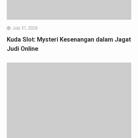
July 31, 2026
Kuda Slot: Mysteri Kesenangan dalam Jagat
Judi Online