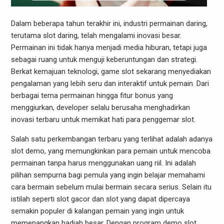
Dalam beberapa tahun terakhir ini, industri permainan daring,
terutama slot daring, telah mengalami inovasi besar.
Permainan ini tidak hanya menjadi media hiburan, tetapi juga
sebagai ruang untuk menguji keberuntungan dan strategi.
Berkat kemajuan teknologi, game slot sekarang menyediakan
pengalaman yang lebih seru dan interaktif untuk pemain. Dari
berbagai tema permainan hingga fitur bonus yang
menggiurkan, developer selalu berusaha menghadirkan
inovasi terbaru untuk memikat hati para penggemar slot.
Salah satu perkembangan terbaru yang terlihat adalah adanya
slot demo, yang memungkinkan para pemain untuk mencoba
permainan tanpa harus menggunakan uang riil. Ini adalah
pilihan sempurna bagi pemula yang ingin belajar memahami
cara bermain sebelum mulai bermain secara serius. Selain itu
istilah seperti slot gacor dan slot yang dapat dipercaya
semakin populer di kalangan pemain yang ingin untuk
memenangkan hadiah besar. Dengan program demo slot