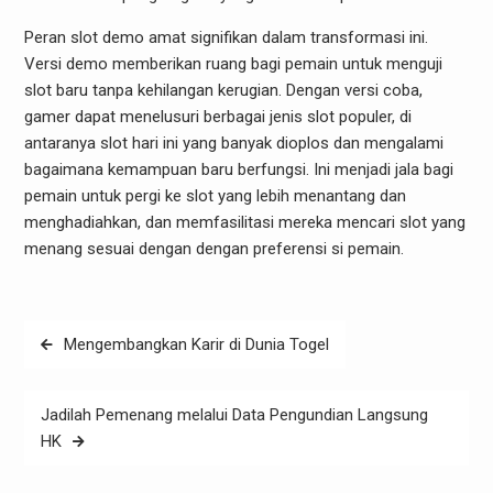
Peran slot demo amat signifikan dalam transformasi ini.
Versi demo memberikan ruang bagi pemain untuk menguji
slot baru tanpa kehilangan kerugian. Dengan versi coba,
gamer dapat menelusuri berbagai jenis slot populer, di
antaranya slot hari ini yang banyak dioplos dan mengalami
bagaimana kemampuan baru berfungsi. Ini menjadi jala bagi
pemain untuk pergi ke slot yang lebih menantang dan
menghadiahkan, dan memfasilitasi mereka mencari slot yang
menang sesuai dengan dengan preferensi si pemain.
Post
Mengembangkan Karir di Dunia Togel
navigation
Jadilah Pemenang melalui Data Pengundian Langsung
HK