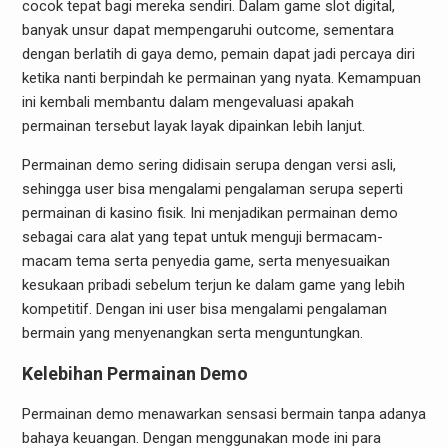
cocok tepat bagi mereka sendiri. Dalam game slot digital,
banyak unsur dapat mempengaruhi outcome, sementara
dengan berlatih di gaya demo, pemain dapat jadi percaya diri
ketika nanti berpindah ke permainan yang nyata. Kemampuan
ini kembali membantu dalam mengevaluasi apakah
permainan tersebut layak layak dipainkan lebih lanjut.
Permainan demo sering didisain serupa dengan versi asli,
sehingga user bisa mengalami pengalaman serupa seperti
permainan di kasino fisik. Ini menjadikan permainan demo
sebagai cara alat yang tepat untuk menguji bermacam-
macam tema serta penyedia game, serta menyesuaikan
kesukaan pribadi sebelum terjun ke dalam game yang lebih
kompetitif. Dengan ini user bisa mengalami pengalaman
bermain yang menyenangkan serta menguntungkan.
Kelebihan Permainan Demo
Permainan demo menawarkan sensasi bermain tanpa adanya
bahaya keuangan. Dengan menggunakan mode ini para