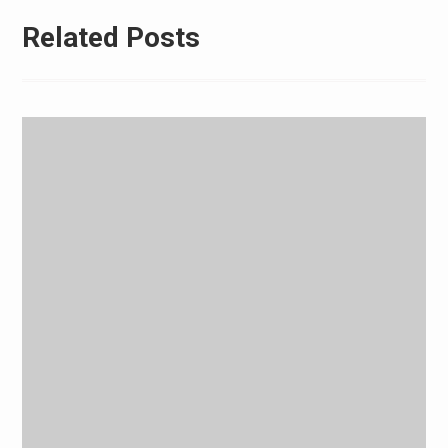
Related Posts