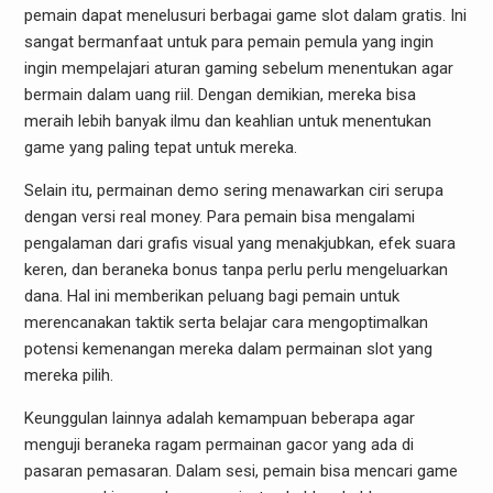
pemain dapat menelusuri berbagai game slot dalam gratis. Ini
sangat bermanfaat untuk para pemain pemula yang ingin
ingin mempelajari aturan gaming sebelum menentukan agar
bermain dalam uang riil. Dengan demikian, mereka bisa
meraih lebih banyak ilmu dan keahlian untuk menentukan
game yang paling tepat untuk mereka.
Selain itu, permainan demo sering menawarkan ciri serupa
dengan versi real money. Para pemain bisa mengalami
pengalaman dari grafis visual yang menakjubkan, efek suara
keren, dan beraneka bonus tanpa perlu perlu mengeluarkan
dana. Hal ini memberikan peluang bagi pemain untuk
merencanakan taktik serta belajar cara mengoptimalkan
potensi kemenangan mereka dalam permainan slot yang
mereka pilih.
Keunggulan lainnya adalah kemampuan beberapa agar
menguji beraneka ragam permainan gacor yang ada di
pasaran pemasaran. Dalam sesi, pemain bisa mencari game