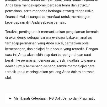
Anda bisa mengeksplorasi berbagai tema dan struktur
permainan, serta mencoba berbagai strategi tanpa risiko
finansial. Hal ini sangat bermanfaat untuk membangun
kepercayaan diri Anda sebagai pemain.
Terakhir, penting untuk memanfaatkan pengalaman bermain
di akun demo sebagai sarana evaluasi. Lakukan analisis
terhadap permainan yang Anda sukai, perhatikan pola
kemenangan, dan pelajari fitur bonus yang tersedia. Dengan
cara ini, Anda akan lebih siap dan berpengetahuan saat
beralih ke permainan dengan uang asli. Ingatlah, tujuannya
adalah untuk bersenang-senang sambil mempelajari cara
terbaik untuk meningkatkan peluang Anda dalam bermain
slot.
Post
Menikmati Keterujaan: PG Soft Demo dan Pragmatic
navigation