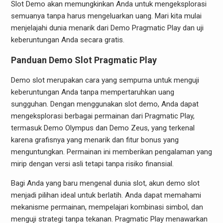
Slot Demo akan memungkinkan Anda untuk mengeksplorasi
semuanya tanpa harus mengeluarkan uang. Mari kita mulai
menjelajahi dunia menarik dari Demo Pragmatic Play dan uji
keberuntungan Anda secara gratis.
Panduan Demo Slot Pragmatic Play
Demo slot merupakan cara yang sempurna untuk menguji
keberuntungan Anda tanpa mempertaruhkan uang
sungguhan. Dengan menggunakan slot demo, Anda dapat
mengeksplorasi berbagai permainan dari Pragmatic Play,
termasuk Demo Olympus dan Demo Zeus, yang terkenal
karena grafisnya yang menarik dan fitur bonus yang
menguntungkan. Permainan ini memberikan pengalaman yang
mirip dengan versi asli tetapi tanpa risiko finansial.
Bagi Anda yang baru mengenal dunia slot, akun demo slot
menjadi pilihan ideal untuk berlatih. Anda dapat memahami
mekanisme permainan, mempelajari kombinasi simbol, dan
menguji strategi tanpa tekanan. Pragmatic Play menawarkan