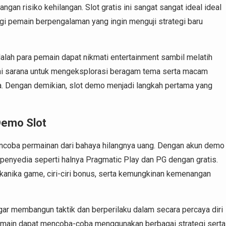
an risiko kehilangan. Slot gratis ini sangat sangat ideal ideal
agi pemain berpengalaman yang ingin menguji strategi baru
lah para pemain dapat nikmati entertainment sambil melatih
agai sarana untuk mengeksplorasi beragam tema serta macam
a. Dengan demikian, slot demo menjadi langkah pertama yang
Demo Slot
coba permainan dari bahaya hilangnya uang. Dengan akun demo
 penyedia seperti halnya Pragmatic Play dan PG dengan gratis.
anika game, ciri-ciri bonus, serta kemungkinan kemenangan
ar membangun taktik dan berperilaku dalam secara percaya diri
emain dapat mencoba-coba menggunakan berbagai strategi serta