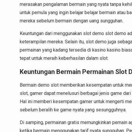
merasakan pengalaman bermain yang nyata tanpa kehilang
untuk pemula yang ingin belajar belajar bermain atau b
mereka sebelum bermain dengan uang sungguhan.
Keuntungan dari menggunakan slot demo slot demo ada
keterampilan mereka. Selain itu, slot demo juga seb
permainan yang kadang tersedia di kasino kasino bias
tepat untuk meraih keberhasilan dalam slot.
Keuntungan Bermain Permainan Slot 
Bermain demo slot memberikan kesempatan untuk men
slot, gamer dapat menelusuri berbagai jenis game dari
Hal ini memberi kesempatan gamer untuk mengerti mek
sebelum beralih ke game nyata yang sesungguhnya.
Di samping, permainan gratis memungkinkan pemain ag
ketika bermain menggunakan tarif nyata sungguhan. P