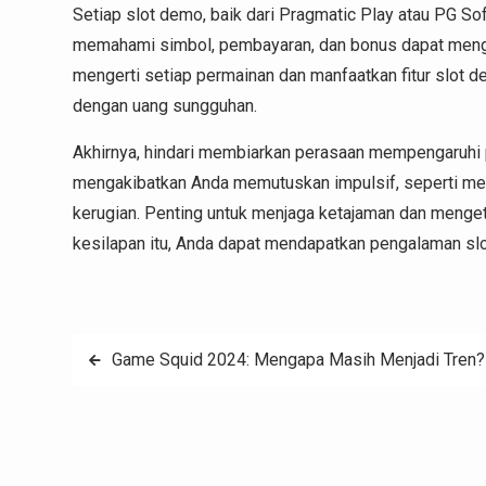
Setiap slot demo, baik dari Pragmatic Play atau PG So
memahami simbol, pembayaran, dan bonus dapat menga
mengerti setiap permainan dan manfaatkan fitur slot 
dengan uang sungguhan.
Akhirnya, hindari membiarkan perasaan mempengaruhi p
mengakibatkan Anda memutuskan impulsif, seperti men
kerugian. Penting untuk menjaga ketajaman dan menget
kesilapan itu, Anda dapat mendapatkan pengalaman sl
Post
Game Squid 2024: Mengapa Masih Menjadi Tren?
navigation