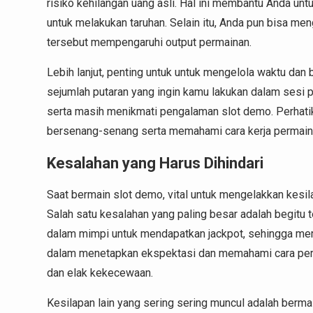
risiko kehilangan uang asli. Hal ini membantu Anda un
untuk melakukan taruhan. Selain itu, Anda pun bisa m
tersebut mempengaruhi output permainan.
Lebih lanjut, penting untuk untuk mengelola waktu da
sejumlah putaran yang ingin kamu lakukan dalam sesi
serta masih menikmati pengalaman slot demo. Perhatik
bersenang-senang serta memahami cara kerja permainan
Kesalahan yang Harus Dihindari
Saat bermain slot demo, vital untuk mengelakkan kesi
Salah satu kesalahan yang paling besar adalah begitu 
dalam mimpi untuk mendapatkan jackpot, sehingga merek
dalam menetapkan ekspektasi dan memahami cara per
dan elak kekecewaan.
Kesilapan lain yang sering sering muncul adalah berm