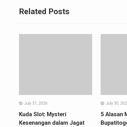
Related Posts
July 31, 2026
July 30, 20
Kuda Slot: Mysteri
5 Alasan
Kesenangan dalam Jagat
Bupatitog