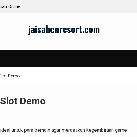
nan Online
Data China: Menyelami Pengeluaran Togel untu
Maksimal
jaisabenresort.com
Slot Demo
Slot Demo
 ideal untuk para pemain agar merasakan kegembiraan game