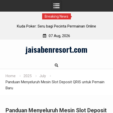
Breaking News
n
Kuda Poker: Seru bagi Pecinta Permainan Online
07 Aug, 2026
Skip
jaisabenresort.com
to
content
Home
2025
July
Panduan Menyeluruh Mesin Slot Deposit QRIS untuk Pemain
Baru
Panduan Menyeluruh Mesin Slot Deposit