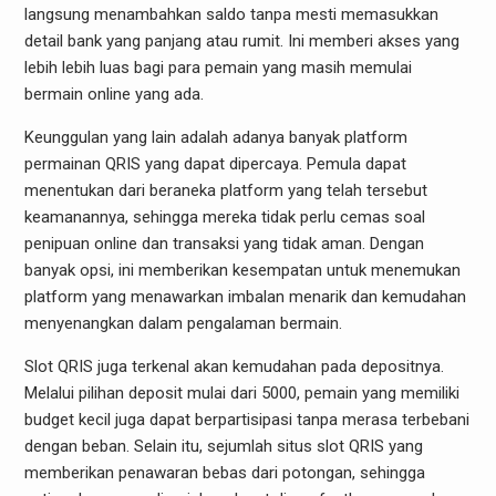
langsung menambahkan saldo tanpa mesti memasukkan
detail bank yang panjang atau rumit. Ini memberi akses yang
lebih lebih luas bagi para pemain yang masih memulai
bermain online yang ada.
Keunggulan yang lain adalah adanya banyak platform
permainan QRIS yang dapat dipercaya. Pemula dapat
menentukan dari beraneka platform yang telah tersebut
keamanannya, sehingga mereka tidak perlu cemas soal
penipuan online dan transaksi yang tidak aman. Dengan
banyak opsi, ini memberikan kesempatan untuk menemukan
platform yang menawarkan imbalan menarik dan kemudahan
menyenangkan dalam pengalaman bermain.
Slot QRIS juga terkenal akan kemudahan pada depositnya.
Melalui pilihan deposit mulai dari 5000, pemain yang memiliki
budget kecil juga dapat berpartisipasi tanpa merasa terbebani
dengan beban. Selain itu, sejumlah situs slot QRIS yang
memberikan penawaran bebas dari potongan, sehingga