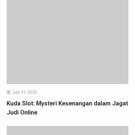
July 31, 2026
Kuda Slot: Mysteri Kesenangan dalam Jagat
Judi Online