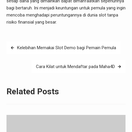
setiap dana yang dimainkan dapat dimanfaatkan sepenuhnya
bagi bertaruh. Ini menjadi keuntungan untuk pemula yang ingin
mencoba menghadapi peruntungannya di dunia slot tanpa
risiko finansial yang besar.
Post
Kelebihan Memakai Slot Demo bagi Pemain Pemula
navigation
Cara Kilat untuk Mendaftar pada Maha4D
Related Posts