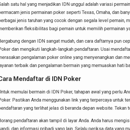
Salah satu hal yang menjadikan IDN unggul adalah variasi perma
bermacam jenis permainan poker seperti Texas, Omaha, dan banyak
berbagai jenis taruhan yang cocok dengan segala level pemain, m
memberikan fleksibilitas bagi pemain untuk memilih permainan y
Bergabung dengan IDN sangat mudah, dan cara daftarnya pun cep
Poker dan mengikuti langkah-langkah pendaftaran. Usai mendaft
merasakan pengalaman poker online yang menyenangkan dan men
layanan terbaik dan pengalaman bermain yang memuaskan hati b
Cara Mendaftar di IDN Poker
Untuk memulai bermain di IDN Poker, tahapan awal yang perlu An
Poker. Pastikan Anda menggunakan link yang terpercaya untuk terhi
pendaftaran yang terlihat jelas di beranda depan website. Tekan 
Borang pendaftaran akan tampil di layar Anda. Anda harus mengi
sandi, dan informasi pribadi yang lain. Selalu periksa data yang 