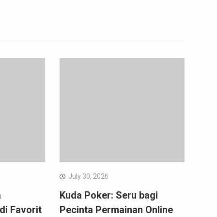
July 30, 2026
a
Kuda Poker: Seru bagi
di Favorit
Pecinta Permainan Online