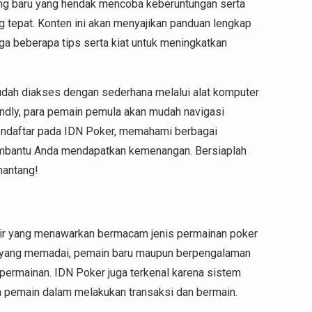
ang baru yang hendak mencoba keberuntungan serta
g tepat. Konten ini akan menyajikan panduan lengkap
ga beberapa tips serta kiat untuk meningkatkan
dah diakses dengan sederhana melalui alat komputer
ndly, para pemain pemula akan mudah navigasi
 mendaftar pada IDN Poker, memahami berbagai
membantu Anda mendapatkan kemenangan. Bersiaplah
nantang!
h air yang menawarkan bermacam jenis permainan poker
s yang memadai, pemain baru maupun berpengalaman
rmainan. IDN Poker juga terkenal karena sistem
 pemain dalam melakukan transaksi dan bermain.