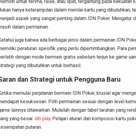
memilih untuk terima, raise, atau lipat, tergantung pada kekuatan 
Bukan hanya keterampilan dalam menilai kartu yang dibutuhkan,
menjadi aspek yang sangat penting dalam IDN Poker. Mengatur ch
masih dalam permainan.
Ketahui juga bahwa ada berbagai jenis dalam permainan IDN Pok
memiliki peraturan spesifik yang perlu dipertimbangkan. Para p
berlatih dengan mode bermain gratis sebelum terjun ke game uan
strategi yang dibutuhkan untuk berhasil.
Saran dan Strategi untuk Pengguna Baru
Ketika memulai perjalanan bermain IDN Poker, krusial agar meng
mendapat kesuksesan. Pilih permainan sesuai dengan level kem
game lainnya ditawarkan. Mulailah dengan tabel taruhan yang ren
uang yang besar.
idn play
Pelajari aturan dan komposisi kartu pok
kesempatan putaran.