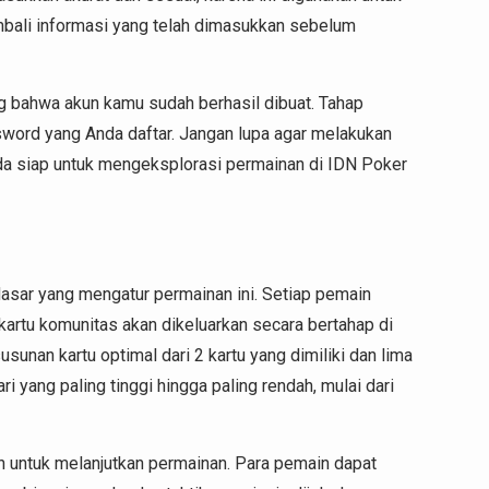
mbali informasi yang telah dimasukkan sebelum
ng bahwa akun kamu sudah berhasil dibuat. Tahap
word yang Anda daftar. Jangan lupa agar melakukan
da siap untuk mengeksplorasi permainan di IDN Poker
dasar yang mengatur permainan ini. Setiap pemain
kartu komunitas akan dikeluarkan secara bertahap di
sunan kartu optimal dari 2 kartu yang dimiliki dan lima
ari yang paling tinggi hingga paling rendah, mulai dari
untuk melanjutkan permainan. Para pemain dapat