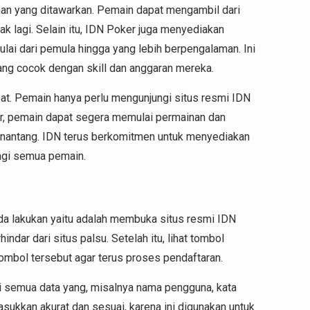
inan yang ditawarkan. Pemain dapat mengambil dari
 lagi. Selain itu, IDN Poker juga menyediakan
ulai dari pemula hingga yang lebih berpengalaman. Ini
ang cocok dengan skill dan anggaran mereka.
at. Pemain hanya perlu mengunjungi situs resmi IDN
ar, pemain dapat segera memulai permainan dan
antang. IDN terus berkomitmen untuk menyediakan
agi semua pemain.
da lakukan yaitu adalah membuka situs resmi IDN
ndar dari situs palsu. Setelah itu, lihat tombol
tombol tersebut agar terus proses pendaftaran.
si semua data yang, misalnya nama pengguna, kata
masukkan akurat dan sesuai, karena ini digunakan untuk