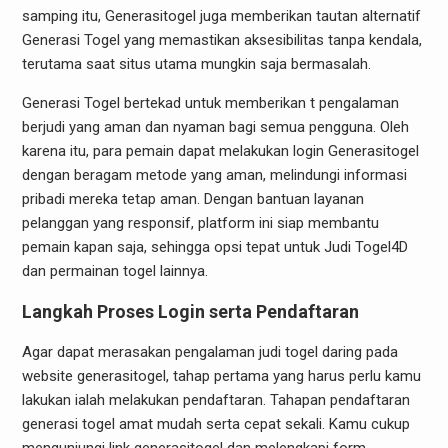
samping itu, Generasitogel juga memberikan tautan alternatif
Generasi Togel yang memastikan aksesibilitas tanpa kendala,
terutama saat situs utama mungkin saja bermasalah.
Generasi Togel bertekad untuk memberikan t pengalaman
berjudi yang aman dan nyaman bagi semua pengguna. Oleh
karena itu, para pemain dapat melakukan login Generasitogel
dengan beragam metode yang aman, melindungi informasi
pribadi mereka tetap aman. Dengan bantuan layanan
pelanggan yang responsif, platform ini siap membantu
pemain kapan saja, sehingga opsi tepat untuk Judi Togel4D
dan permainan togel lainnya.
Langkah Proses Login serta Pendaftaran
Agar dapat merasakan pengalaman judi togel daring pada
website generasitogel, tahap pertama yang harus perlu kamu
lakukan ialah melakukan pendaftaran. Tahapan pendaftaran
generasi togel amat mudah serta cepat sekali. Kamu cukup