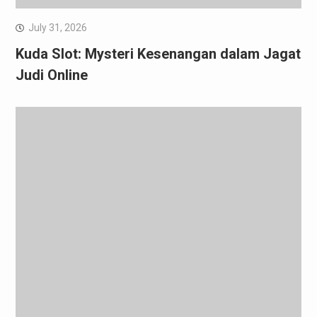
July 31, 2026
Kuda Slot: Mysteri Kesenangan dalam Jagat
Judi Online