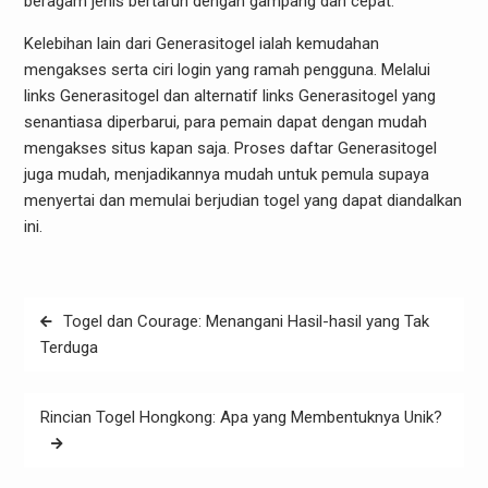
beragam jenis bertaruh dengan gampang dan cepat.
Kelebihan lain dari Generasitogel ialah kemudahan
mengakses serta ciri login yang ramah pengguna. Melalui
links Generasitogel dan alternatif links Generasitogel yang
senantiasa diperbarui, para pemain dapat dengan mudah
mengakses situs kapan saja. Proses daftar Generasitogel
juga mudah, menjadikannya mudah untuk pemula supaya
menyertai dan memulai berjudian togel yang dapat diandalkan
ini.
Post
Togel dan Courage: Menangani Hasil-hasil yang Tak
navigation
Terduga
Rincian Togel Hongkong: Apa yang Membentuknya Unik?