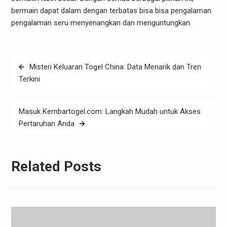
bermain dapat dalam dengan terbatas bisa bisa pengalaman
pengalaman seru menyenangkan dan menguntungkan.
Post
Misteri Keluaran Togel China: Data Menarik dan Tren
navigation
Terkini
Masuk Kembartogel.com: Langkah Mudah untuk Akses
Pertaruhan Anda
Related Posts