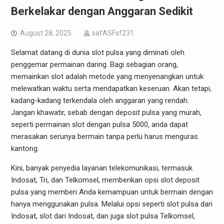
Berkelakar dengan Anggaran Sedikit
August 28, 2025
safASFsf231
Selamat datang di dunia slot pulsa yang diminati oleh
penggemar permainan daring. Bagi sebagian orang,
memainkan slot adalah metode yang menyenangkan untuk
melewatkan waktu serta mendapatkan keseruan. Akan tetapi,
kadang-kadang terkendala oleh anggaran yang rendah.
Jangan khawatir, sebab dengan deposit pulsa yang murah,
seperti permainan slot dengan pulsa 5000, anda dapat
merasakan serunya bermain tanpa perlu harus menguras
kantong.
Kini, banyak penyedia layanan telekomunikasi, termasuk
Indosat, Tri, dan Telkomsel, memberikan opsi slot deposit
pulsa yang memberi Anda kemampuan untuk bermain dengan
hanya menggunakan pulsa. Melalui opsi seperti slot pulsa dari
Indosat, slot dari Indosat, dan juga slot pulsa Telkomsel,