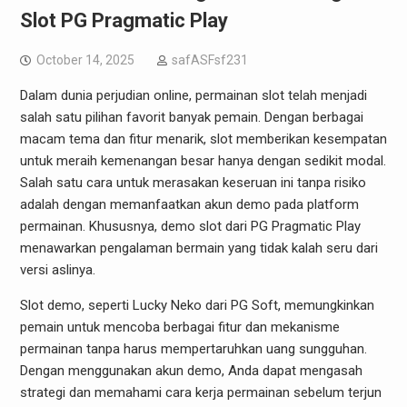
Slot PG Pragmatic Play
October 14, 2025
safASFsf231
Dalam dunia perjudian online, permainan slot telah menjadi
salah satu pilihan favorit banyak pemain. Dengan berbagai
macam tema dan fitur menarik, slot memberikan kesempatan
untuk meraih kemenangan besar hanya dengan sedikit modal.
Salah satu cara untuk merasakan keseruan ini tanpa risiko
adalah dengan memanfaatkan akun demo pada platform
permainan. Khususnya, demo slot dari PG Pragmatic Play
menawarkan pengalaman bermain yang tidak kalah seru dari
versi aslinya.
Slot demo, seperti Lucky Neko dari PG Soft, memungkinkan
pemain untuk mencoba berbagai fitur dan mekanisme
permainan tanpa harus mempertaruhkan uang sungguhan.
Dengan menggunakan akun demo, Anda dapat mengasah
strategi dan memahami cara kerja permainan sebelum terjun