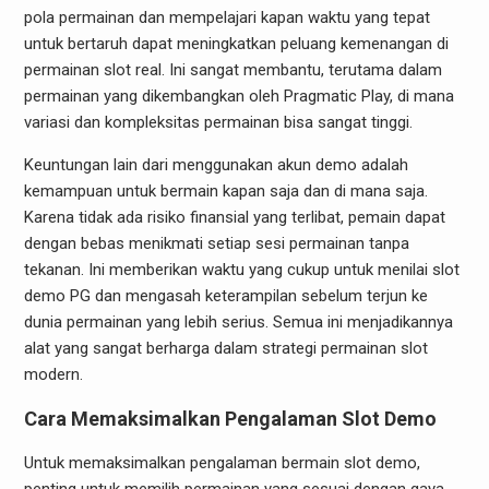
pola permainan dan mempelajari kapan waktu yang tepat
untuk bertaruh dapat meningkatkan peluang kemenangan di
permainan slot real. Ini sangat membantu, terutama dalam
permainan yang dikembangkan oleh Pragmatic Play, di mana
variasi dan kompleksitas permainan bisa sangat tinggi.
Keuntungan lain dari menggunakan akun demo adalah
kemampuan untuk bermain kapan saja dan di mana saja.
Karena tidak ada risiko finansial yang terlibat, pemain dapat
dengan bebas menikmati setiap sesi permainan tanpa
tekanan. Ini memberikan waktu yang cukup untuk menilai slot
demo PG dan mengasah keterampilan sebelum terjun ke
dunia permainan yang lebih serius. Semua ini menjadikannya
alat yang sangat berharga dalam strategi permainan slot
modern.
Cara Memaksimalkan Pengalaman Slot Demo
Untuk memaksimalkan pengalaman bermain slot demo,