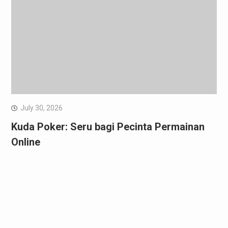
July 30, 2026
Kuda Poker: Seru bagi Pecinta Permainan
Online