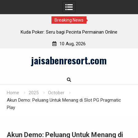
Breaking News
n
Kuda Poker: Seru bagi Pecinta Permainan Online
10 Aug, 2026
Skip
jaisabenresort.com
to
content
Home
2025
October
Akun Demo: Peluang Untuk Menang di Slot PG Pragmatic
Play
Akun Demo: Peluang Untuk Menang di