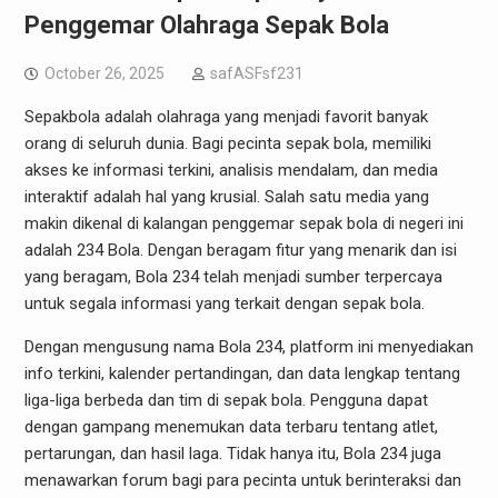
Penggemar Olahraga Sepak Bola
October 26, 2025
safASFsf231
Sepakbola adalah olahraga yang menjadi favorit banyak
orang di seluruh dunia. Bagi pecinta sepak bola, memiliki
akses ke informasi terkini, analisis mendalam, dan media
interaktif adalah hal yang krusial. Salah satu media yang
makin dikenal di kalangan penggemar sepak bola di negeri ini
adalah 234 Bola. Dengan beragam fitur yang menarik dan isi
yang beragam, Bola 234 telah menjadi sumber terpercaya
untuk segala informasi yang terkait dengan sepak bola.
Dengan mengusung nama Bola 234, platform ini menyediakan
info terkini, kalender pertandingan, dan data lengkap tentang
liga-liga berbeda dan tim di sepak bola. Pengguna dapat
dengan gampang menemukan data terbaru tentang atlet,
pertarungan, dan hasil laga. Tidak hanya itu, Bola 234 juga
menawarkan forum bagi para pecinta untuk berinteraksi dan