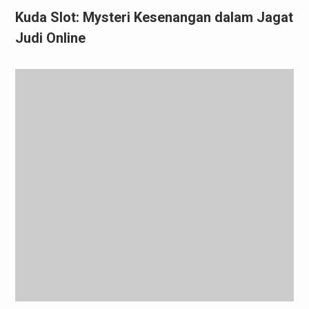
Kuda Slot: Mysteri Kesenangan dalam Jagat
Judi Online