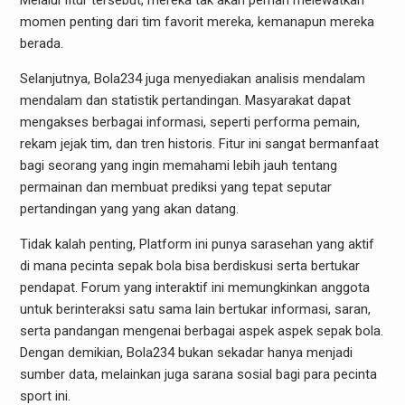
Melalui fitur tersebut, mereka tak akan pernah melewatkan
momen penting dari tim favorit mereka, kemanapun mereka
berada.
Selanjutnya, Bola234 juga menyediakan analisis mendalam
mendalam dan statistik pertandingan. Masyarakat dapat
mengakses berbagai informasi, seperti performa pemain,
rekam jejak tim, dan tren historis. Fitur ini sangat bermanfaat
bagi seorang yang ingin memahami lebih jauh tentang
permainan dan membuat prediksi yang tepat seputar
pertandingan yang yang akan datang.
Tidak kalah penting, Platform ini punya sarasehan yang aktif
di mana pecinta sepak bola bisa berdiskusi serta bertukar
pendapat. Forum yang interaktif ini memungkinkan anggota
untuk berinteraksi satu sama lain bertukar informasi, saran,
serta pandangan mengenai berbagai aspek aspek sepak bola.
Dengan demikian, Bola234 bukan sekadar hanya menjadi
sumber data, melainkan juga sarana sosial bagi para pecinta
sport ini.