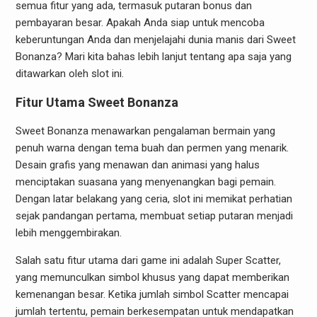
semua fitur yang ada, termasuk putaran bonus dan
pembayaran besar. Apakah Anda siap untuk mencoba
keberuntungan Anda dan menjelajahi dunia manis dari Sweet
Bonanza? Mari kita bahas lebih lanjut tentang apa saja yang
ditawarkan oleh slot ini.
Fitur Utama Sweet Bonanza
Sweet Bonanza menawarkan pengalaman bermain yang
penuh warna dengan tema buah dan permen yang menarik.
Desain grafis yang menawan dan animasi yang halus
menciptakan suasana yang menyenangkan bagi pemain.
Dengan latar belakang yang ceria, slot ini memikat perhatian
sejak pandangan pertama, membuat setiap putaran menjadi
lebih menggembirakan.
Salah satu fitur utama dari game ini adalah Super Scatter,
yang memunculkan simbol khusus yang dapat memberikan
kemenangan besar. Ketika jumlah simbol Scatter mencapai
jumlah tertentu, pemain berkesempatan untuk mendapatkan