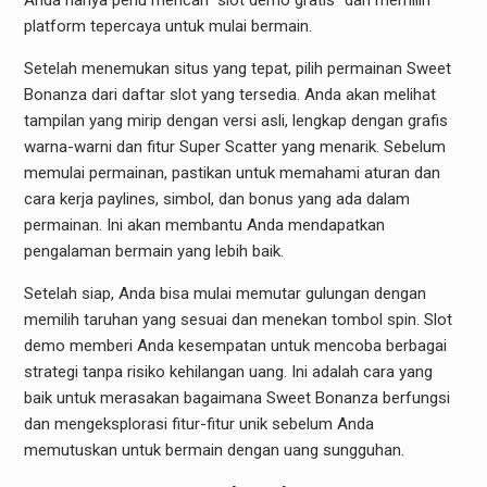
Anda hanya perlu mencari "slot demo gratis" dan memilih
platform tepercaya untuk mulai bermain.
Setelah menemukan situs yang tepat, pilih permainan Sweet
Bonanza dari daftar slot yang tersedia. Anda akan melihat
tampilan yang mirip dengan versi asli, lengkap dengan grafis
warna-warni dan fitur Super Scatter yang menarik. Sebelum
memulai permainan, pastikan untuk memahami aturan dan
cara kerja paylines, simbol, dan bonus yang ada dalam
permainan. Ini akan membantu Anda mendapatkan
pengalaman bermain yang lebih baik.
Setelah siap, Anda bisa mulai memutar gulungan dengan
memilih taruhan yang sesuai dan menekan tombol spin. Slot
demo memberi Anda kesempatan untuk mencoba berbagai
strategi tanpa risiko kehilangan uang. Ini adalah cara yang
baik untuk merasakan bagaimana Sweet Bonanza berfungsi
dan mengeksplorasi fitur-fitur unik sebelum Anda
memutuskan untuk bermain dengan uang sungguhan.