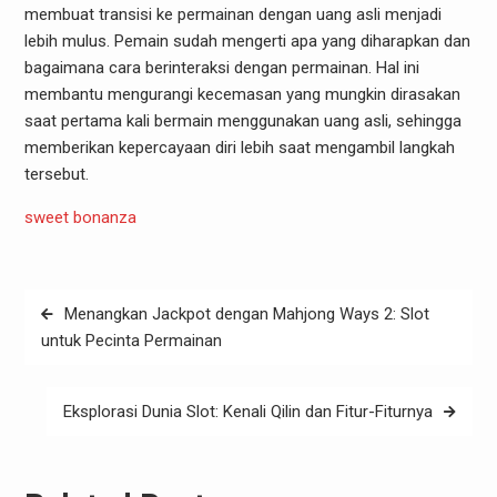
membuat transisi ke permainan dengan uang asli menjadi
lebih mulus. Pemain sudah mengerti apa yang diharapkan dan
bagaimana cara berinteraksi dengan permainan. Hal ini
membantu mengurangi kecemasan yang mungkin dirasakan
saat pertama kali bermain menggunakan uang asli, sehingga
memberikan kepercayaan diri lebih saat mengambil langkah
tersebut.
sweet bonanza
Post
Menangkan Jackpot dengan Mahjong Ways 2: Slot
navigation
untuk Pecinta Permainan
Eksplorasi Dunia Slot: Kenali Qilin dan Fitur-Fiturnya