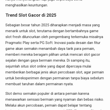
menghasilkan keuntungan.
Trend Slot Gacor di 2025
Sebagian besar tahun 2025 diharapkan menjadi masa yang
menarik untuk slot, terutama dengan bertambahnya game
slot fresh diluncurkan oleh pengembang terkemuka misalnya
Pragmatic Play serta PG Soft. Inovasi pada desain dan fitur
game akan semakin menambah daya tarik para pemain,
memberi mereka beragam pilihan untuk mencari slot gacor
sejalan dengan gaya bermain mereka. Di samping itu,
sejumlah situs slot online yang dapat dipercaya mulai
memberikan berbagai jenis akun percobaan slot, agar pemain
untuk bereksperimen dengan permainan tanpa biaya sebelum
membuat taruhan dalam permainan nyata.
Slot demo semakin populer di antara pemain karena
menawarkan sensasi bermain yang nyaman dan bebas risiko.
Melalui akun percobaan, pemain dapat belajar tentang