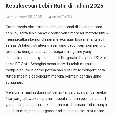
Kesuksesan Lebih Rutin di Tahun 2025
November 25, 2025
safASFsf231
Game mesin slot online sudah jadi trendi di kalangan para
penjudi, serta lebih banyak orang yang mencari metode untuk
meningkatkan kemungkinan mereka agar bisa menang lebih
sering. Di tahun, strategi mesin yang gacor semakin penting,
terutama dengan adanya berbagai jenis game yang
disediakan oleh penyedia seperti Pragmatic Play dan PG Soft
serta PG Soft. Sebagian besar individu telah memulai
menjelajahi akun demo permainan slot untuk mengerti cara
fungsi mesin slot sebelum mereka bermain dengan uang
sunguhan.
Melalui memanfaatkan slot demo tanpa biaya dan beraneka
fitur yang ditawarkan, pemain dapat mencari permainan slot
yang paling sangat cocok dengan cara bermain. Tidak hanya
itu, data mengenai slot gacor hari ini hari ini slot slot online