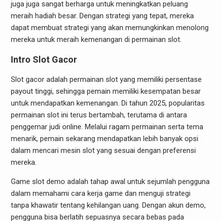
juga juga sangat berharga untuk meningkatkan peluang
meraih hadiah besar. Dengan strategi yang tepat, mereka
dapat membuat strategi yang akan memungkinkan menolong
mereka untuk meraih kemenangan di permainan slot.
Intro Slot Gacor
Slot gacor adalah permainan slot yang memiliki persentase
payout tinggi, sehingga pemain memiliki kesempatan besar
untuk mendapatkan kemenangan. Di tahun 2025, popularitas
permainan slot ini terus bertambah, terutama di antara
penggemar judi online. Melalui ragam permainan serta tema
menarik, pemain sekarang mendapatkan lebih banyak opsi
dalam mencari mesin slot yang sesuai dengan preferensi
mereka.
Game slot demo adalah tahap awal untuk sejumlah pengguna
dalam memahami cara kerja game dan menguji strategi
tanpa khawatir tentang kehilangan uang. Dengan akun demo,
pengguna bisa berlatih sepuasnya secara bebas pada