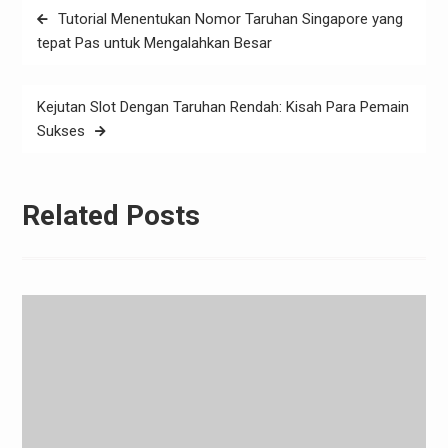
Post
Tutorial Menentukan Nomor Taruhan Singapore yang
navigation
tepat Pas untuk Mengalahkan Besar
Kejutan Slot Dengan Taruhan Rendah: Kisah Para Pemain
Sukses
Related Posts