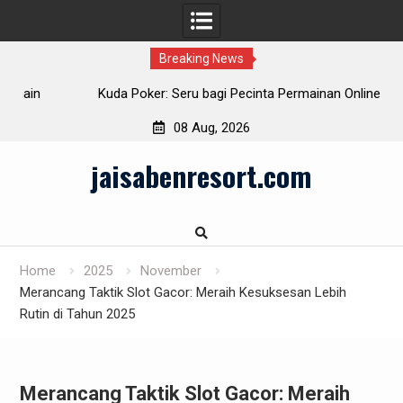
Breaking News
n
Kuda Poker: Seru bagi Pecinta Permainan Online
08 Aug, 2026
Skip
jaisabenresort.com
to
content
Home
2025
November
Merancang Taktik Slot Gacor: Meraih Kesuksesan Lebih
Rutin di Tahun 2025
Merancang Taktik Slot Gacor: Meraih