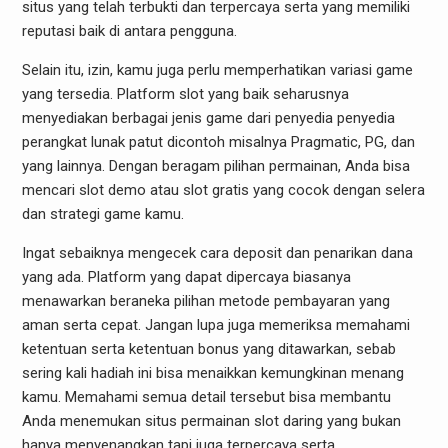
situs yang telah terbukti dan terpercaya serta yang memiliki
reputasi baik di antara pengguna.
Selain itu, izin, kamu juga perlu memperhatikan variasi game
yang tersedia. Platform slot yang baik seharusnya
menyediakan berbagai jenis game dari penyedia penyedia
perangkat lunak patut dicontoh misalnya Pragmatic, PG, dan
yang lainnya. Dengan beragam pilihan permainan, Anda bisa
mencari slot demo atau slot gratis yang cocok dengan selera
dan strategi game kamu.
Ingat sebaiknya mengecek cara deposit dan penarikan dana
yang ada. Platform yang dapat dipercaya biasanya
menawarkan beraneka pilihan metode pembayaran yang
aman serta cepat. Jangan lupa juga memeriksa memahami
ketentuan serta ketentuan bonus yang ditawarkan, sebab
sering kali hadiah ini bisa menaikkan kemungkinan menang
kamu. Memahami semua detail tersebut bisa membantu
Anda menemukan situs permainan slot daring yang bukan
hanya menyenangkan tapi juga terpercaya serta