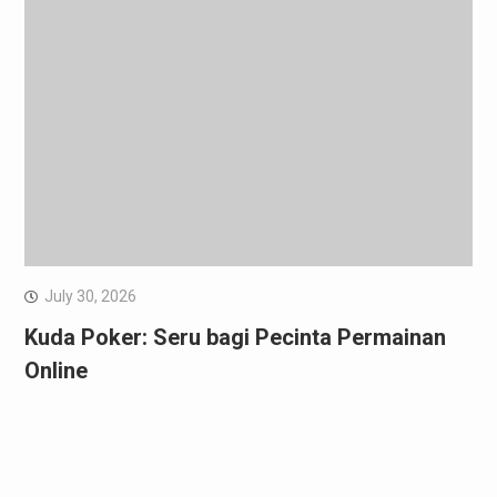
July 30, 2026
Kuda Poker: Seru bagi Pecinta Permainan
Online