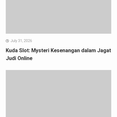
July 31, 2026
Kuda Slot: Mysteri Kesenangan dalam Jagat
Judi Online