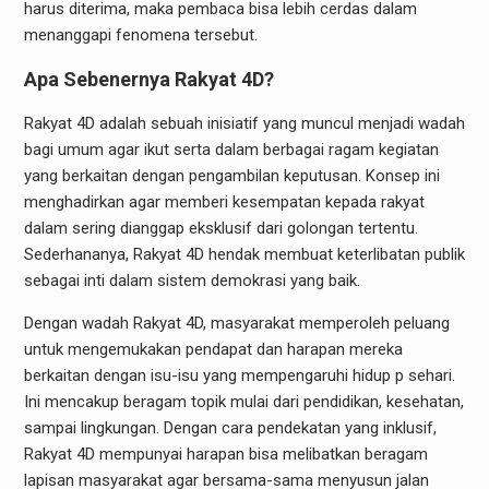
harus diterima, maka pembaca bisa lebih cerdas dalam
menanggapi fenomena tersebut.
Apa Sebenernya Rakyat 4D?
Rakyat 4D adalah sebuah inisiatif yang muncul menjadi wadah
bagi umum agar ikut serta dalam berbagai ragam kegiatan
yang berkaitan dengan pengambilan keputusan. Konsep ini
menghadirkan agar memberi kesempatan kepada rakyat
dalam sering dianggap eksklusif dari golongan tertentu.
Sederhananya, Rakyat 4D hendak membuat keterlibatan publik
sebagai inti dalam sistem demokrasi yang baik.
Dengan wadah Rakyat 4D, masyarakat memperoleh peluang
untuk mengemukakan pendapat dan harapan mereka
berkaitan dengan isu-isu yang mempengaruhi hidup p sehari.
Ini mencakup beragam topik mulai dari pendidikan, kesehatan,
sampai lingkungan. Dengan cara pendekatan yang inklusif,
Rakyat 4D mempunyai harapan bisa melibatkan beragam
lapisan masyarakat agar bersama-sama menyusun jalan