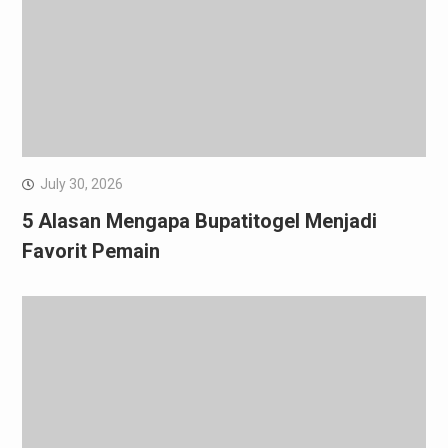
July 30, 2026
5 Alasan Mengapa Bupatitogel Menjadi
Favorit Pemain