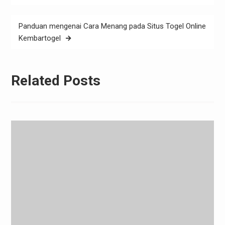
Panduan mengenai Cara Menang pada Situs Togel Online
Kembartogel
Related Posts