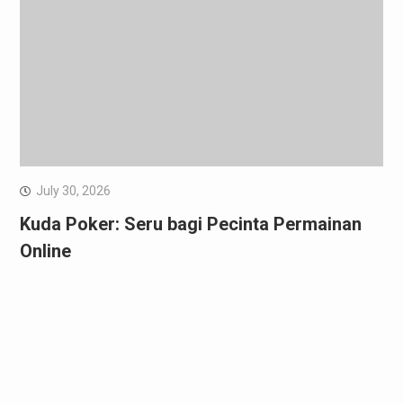
July 30, 2026
Kuda Poker: Seru bagi Pecinta Permainan
Online