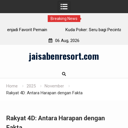
Breaking News
n
Kuda Poker: Seru bagi Pecinta Permainan Online
06 Aug, 2026
Skip
jaisabenresort.com
to
content
Home
2025
November
Rakyat 4D: Antara Harapan dengan Fakta
Rakyat 4D: Antara Harapan dengan
Fakta