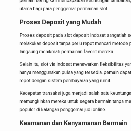
pemain sering kali mendapatkan keuntungan tambahan, 
utama bagi para penggemar permainan slot.
Proses Deposit yang Mudah
Proses deposit pada slot deposit Indosat sangatlah s
melakukan deposit tanpa perlu repot mencari metode p
langsung menikmati permainan favorit mereka.
Selain itu, slot via Indosat menawarkan fleksibilitas y
hanya menggunakan pulsa yang tersedia, pemain dapat 
repot dengan sistem pembayaran yang rumit.
Kecepatan transaksi juga menjadi salah satu keuntunga
memungkinkan mereka untuk segera bermain tanpa menu
populer di kalangan penggemar judi online.
Keamanan dan Kenyamanan Bermain