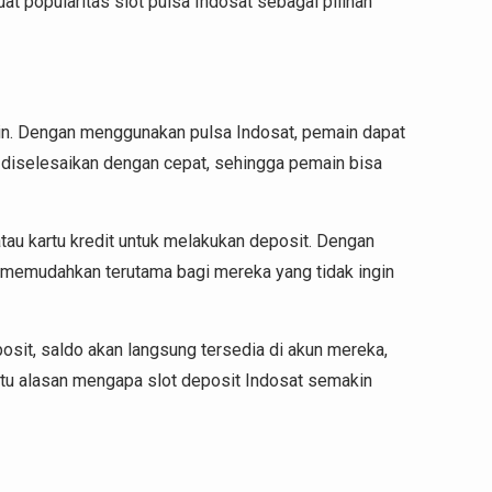
t popularitas slot pulsa Indosat sebagai pilihan
ain. Dengan menggunakan pulsa Indosat, pemain dapat
 diselesaikan dengan cepat, sehingga pemain bisa
 atau kartu kredit untuk melakukan deposit. Dengan
t memudahkan terutama bagi mereka yang tidak ingin
osit, saldo akan langsung tersedia di akun mereka,
tu alasan mengapa slot deposit Indosat semakin