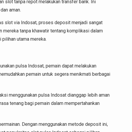
 slot tanpa repot melakukan transfer bank. Ini
 dan aman.
s slot via Indosat, proses deposit menjadi sangat
 mereka tanpa khawatir tentang komplikasi dalam
i pilihan utama mereka.
unakan pulsa Indosat, pemain dapat melakukan
i memudahkan pemain untuk segera menikmati berbagai
saksi menggunakan pulsa Indosat dianggap lebih aman
kan rasa tenang bagi pemain dalam mempertahankan
s permainan. Dengan menggunakan metode deposit ini,