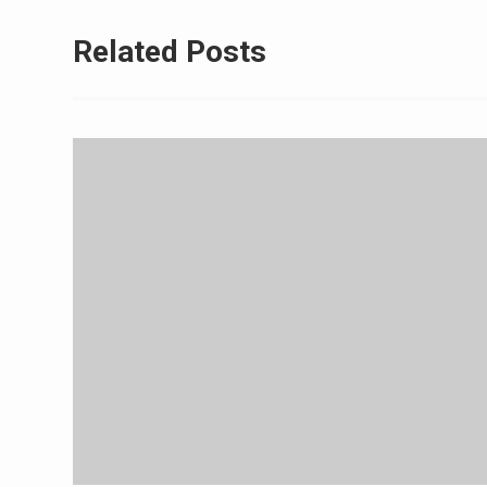
Related Posts