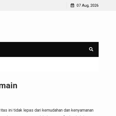
k Cuan
Kuda Slot: Mysteri Kesenangan dalam Jagat Judi
07 Aug, 2026
Online
emain
aritas ini tidak lepas dari kemudahan dan kenyamanan