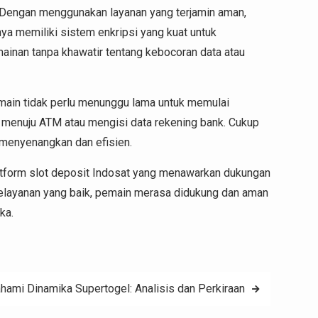
. Dengan menggunakan layanan yang terjamin aman,
ya memiliki sistem enkripsi yang kuat untuk
mainan tanpa khawatir tentang kebocoran data atau
main tidak perlu menunggu lama untuk memulai
menuju ATM atau mengisi data rekening bank. Cukup
 menyenangkan dan efisien.
atform slot deposit Indosat yang menawarkan dukungan
elayanan yang baik, pemain merasa didukung dan aman
ka.
ami Dinamika Supertogel: Analisis dan Perkiraan