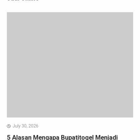
July 30, 2026
5 Alasan Mengapa Bupatitogel Menjadi