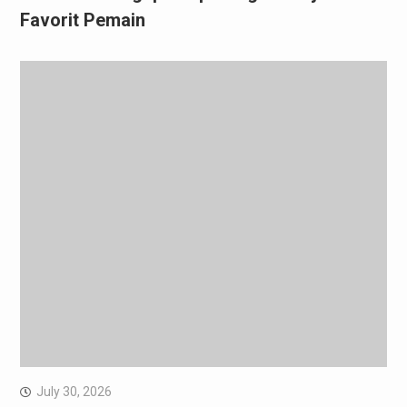
Favorit Pemain
July 30, 2026