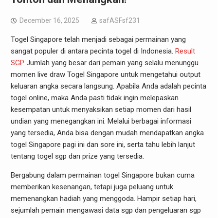
December 16, 2025
safASFsf231
Togel Singapore telah menjadi sebagai permainan yang
sangat populer di antara pecinta togel di Indonesia.
Result
SGP
Jumlah yang besar dari pemain yang selalu menunggu
momen live draw Togel Singapore untuk mengetahui output
keluaran angka secara langsung. Apabila Anda adalah pecinta
togel online, maka Anda pasti tidak ingin melepaskan
kesempatan untuk menyaksikan setiap momen dari hasil
undian yang menegangkan ini. Melalui berbagai informasi
yang tersedia, Anda bisa dengan mudah mendapatkan angka
togel Singapore pagi ini dan sore ini, serta tahu lebih lanjut
tentang togel sgp dan prize yang tersedia.
Bergabung dalam permainan togel Singapore bukan cuma
memberikan kesenangan, tetapi juga peluang untuk
memenangkan hadiah yang menggoda. Hampir setiap hari,
sejumlah pemain mengawasi data sgp dan pengeluaran sgp