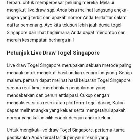
terbaru untuk memperbesar peluang mereka. Melalui
mengikuti live draw sgp, Anda bisa melihat langsung angka-
angka yang terbit dan apakah nomor Anda terdaftar dalam
daftar pemenang. Ayo kita telusuri lebih jauh dunia togel
Singapore dan lihat bagaimana Anda dapat menonton dan
meraih kesempatan berharga ini!
Petunjuk Live Draw Togel Singapore
Live draw Togel Singapore merupakan sebuah metode paling
menarik untuk mengikuti hasil undian secara langsung. Setiap
malam, pemain dapat melihat hasil keluaran Togel Singapore
secara real-time, memberikan pengalaman yang
mendebarkan dan penuh antisipasi. Cukup dengan
mengakses situs resmi atau platform Togel daring, Kalian
dapat melihat angka yang keluar serta mengetahui apakah
nomor yang kalian pilih cocok dengan angka keluar.
Untuk mengikuti live draw Togel Singapore, pertama-tama
pastikanlah Anda terdaftar di penyalur resmi yang