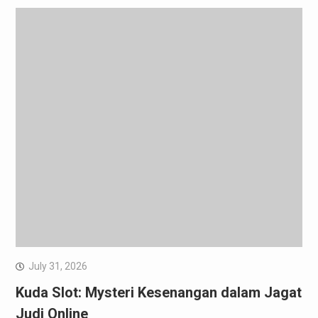
July 31, 2026
Kuda Slot: Mysteri Kesenangan dalam Jagat
Judi Online