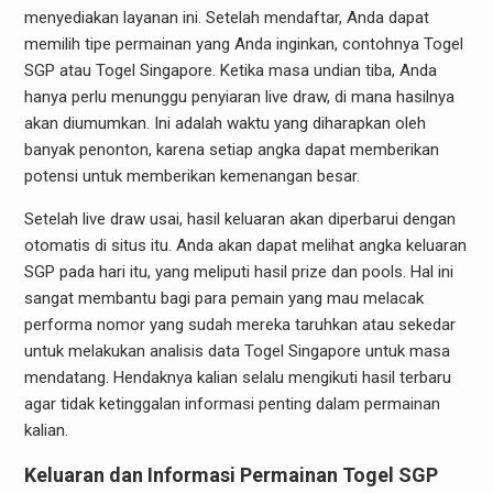
menyediakan layanan ini. Setelah mendaftar, Anda dapat
memilih tipe permainan yang Anda inginkan, contohnya Togel
SGP atau Togel Singapore. Ketika masa undian tiba, Anda
hanya perlu menunggu penyiaran live draw, di mana hasilnya
akan diumumkan. Ini adalah waktu yang diharapkan oleh
banyak penonton, karena setiap angka dapat memberikan
potensi untuk memberikan kemenangan besar.
Setelah live draw usai, hasil keluaran akan diperbarui dengan
otomatis di situs itu. Anda akan dapat melihat angka keluaran
SGP pada hari itu, yang meliputi hasil prize dan pools. Hal ini
sangat membantu bagi para pemain yang mau melacak
performa nomor yang sudah mereka taruhkan atau sekedar
untuk melakukan analisis data Togel Singapore untuk masa
mendatang. Hendaknya kalian selalu mengikuti hasil terbaru
agar tidak ketinggalan informasi penting dalam permainan
kalian.
Keluaran dan Informasi Permainan Togel SGP