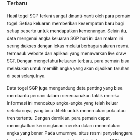
Terbaru
Hasil togel SGP terkini sangat dinanti-nanti oleh para pemain
togel. Setiap keluaran memberikan kesempatan baru bagi
setiap peserta untuk mendapatkan kemenangan. Selain itu,
data mengenai angka keluaran SGP hari ini dan malam ini
sering diakses dengan lekas melalui berbagai saluran resmi,
termasuk website dan aplikasi yang menawarkan live draw
SGP. Dengan mengetahui keluaran terbaru, para pemain bisa
melakukan untuk memilih angka yang akan dijadikan taruhan
di sesi selanjutnya.
Data togel SGP juga mengandung data penting yang bisa
membantu pemain dalam merencanakan taktik mereka.
Informasi ini mencakup angka-angka yang telah keluar
sebelumnya, yang bisa diteliti untuk menemukan pola atau
tren tertentu. Dengan demikian, para pemain dapat
meningkatkan kemungkinan mereka dalam menentukan
angka yang benar. Pada umumnya, situs resmi penyelenggara