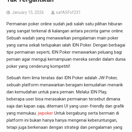
January 15, 2026
safASFsf231
Permainan poker online sudah jadi salah satu pilihan hiburan
yang sangat terkenal di kalangan antara pecinta game online.
Sebuah wadah yang menawarkan pengalaman main poker
yang sama sekali terlupakan ialah IDN Poker. Dengan berbagai
tipe permainan seperti, IDN Poker menawarkan peluang bagi
pemain agar menguji kemampuan mereka sendiri dalam dunia
poker yang cenderung kompetitif.
Sebuah item lima teratas dari IDN Poker adalah JW Poker,
sebuah platform menawarkan beragam kemudahan menarik
dan kemudahan untuk para pemain. Melalui IDN Play,
beberapa user bisa merasakan permainan tersebut dimana
saja dan kapan saja, ditemani UI yang user-friendly dan grafik
yang memukau.
jwpoker
Untuk bergabung serta bermain di
platform ini bukan hanya hanya mengenai keberuntungan,
tetapi juga berkenaan dengan strategi dan pengalaman yang