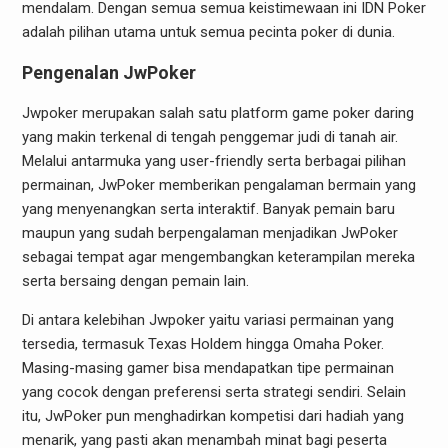
mendalam. Dengan semua semua keistimewaan ini IDN Poker
adalah pilihan utama untuk semua pecinta poker di dunia.
Pengenalan JwPoker
Jwpoker merupakan salah satu platform game poker daring
yang makin terkenal di tengah penggemar judi di tanah air.
Melalui antarmuka yang user-friendly serta berbagai pilihan
permainan, JwPoker memberikan pengalaman bermain yang
yang menyenangkan serta interaktif. Banyak pemain baru
maupun yang sudah berpengalaman menjadikan JwPoker
sebagai tempat agar mengembangkan keterampilan mereka
serta bersaing dengan pemain lain.
Di antara kelebihan Jwpoker yaitu variasi permainan yang
tersedia, termasuk Texas Holdem hingga Omaha Poker.
Masing-masing gamer bisa mendapatkan tipe permainan
yang cocok dengan preferensi serta strategi sendiri. Selain
itu, JwPoker pun menghadirkan kompetisi dari hadiah yang
menarik, yang pasti akan menambah minat bagi peserta