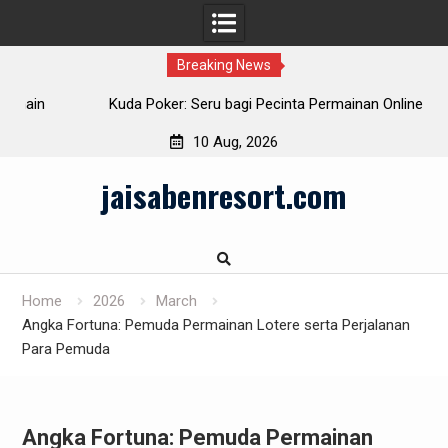
Breaking News
n
Kuda Poker: Seru bagi Pecinta Permainan Online
10 Aug, 2026
Skip
jaisabenresort.com
to
content
Home
2026
March
Angka Fortuna: Pemuda Permainan Lotere serta Perjalanan
Para Pemuda
Angka Fortuna: Pemuda Permainan