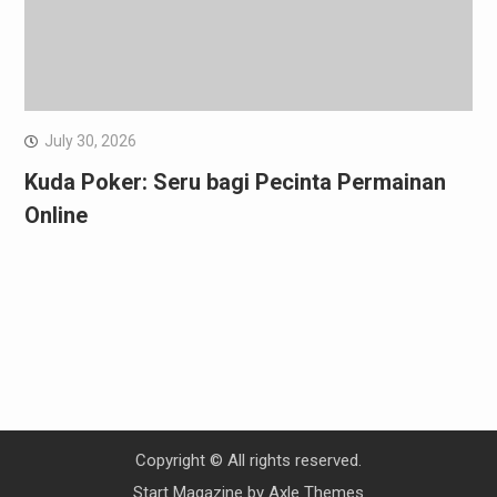
July 30, 2026
Kuda Poker: Seru bagi Pecinta Permainan
Online
Copyright © All rights reserved.
Start Magazine by
Axle Themes