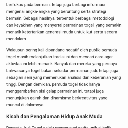
berfokus pada bermain, tetapi juga berbagi informasi
mengenai angka-angka yang beruntung serta strategi
bermain. Sebagai hasilnya, terbentuk berbagai metodologi
dan keyakinan yang menyertai permainan togel, yang semakin
menarik ketertarikan generasi muda untuk ikut serta secara
mendalam.
Walaupun sering kali dipandang negatif oleh publik, pemuda
togel masih melanjutkan tradisi ini dan mencari cara agar
aktivitas ini lebih menarik. Banyak dari mereka yang percaya
bahwasanya togel bukan sekadar permainan judi, tetapi juga
sebagian seni yang memerlukan analisis dan keberanian yang
tinggi. Dengan demikian, pemuda togel tidak hanya
menggambarkan sisi gelap permainan ini, tetapi juga
menunjukan gairah dan dinamisme berkreativitas yang
muncul di dalamnya.
Kisah dan Pengalaman Hidup Anak Muda