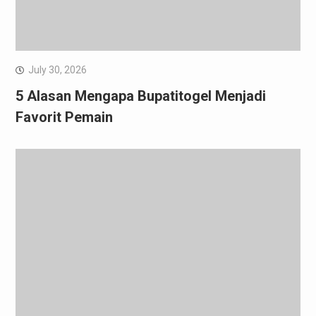
July 30, 2026
5 Alasan Mengapa Bupatitogel Menjadi
Favorit Pemain