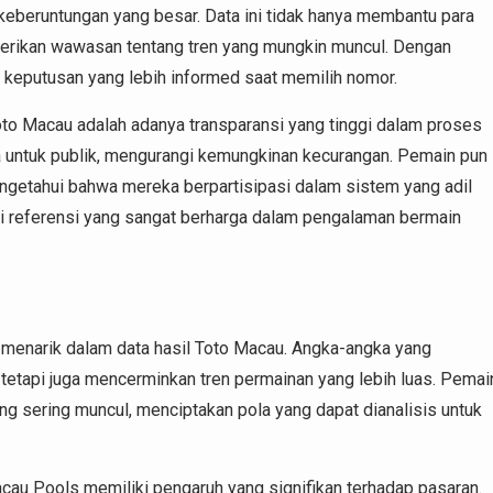
keberuntungan yang besar. Data ini tidak hanya membantu para
berikan wawasan tentang tren yang mungkin muncul. Dengan
keputusan yang lebih informed saat memilih nomor.
oto Macau adalah adanya transparansi yang tinggi dalam proses
ia untuk publik, mengurangi kemungkinan kecurangan. Pemain pun
engetahui bahwa mereka berpartisipasi dalam sistem yang adil
adi referensi yang sangat berharga dalam pengalaman bermain
 menarik dalam data hasil Toto Macau. Angka-angka yang
 tetapi juga mencerminkan tren permainan yang lebih luas. Pemai
ng sering muncul, menciptakan pola yang dapat dianalisis untuk
Macau Pools memiliki pengaruh yang signifikan terhadap pasaran.