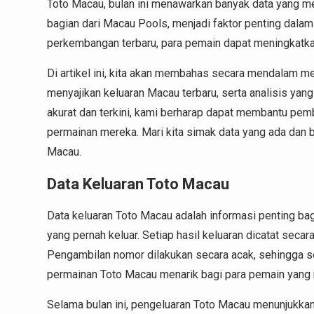
Toto Macau, bulan ini menawarkan banyak data yang me
bagian dari Macau Pools, menjadi faktor penting dala
perkembangan terbaru, para pemain dapat meningkatk
Di artikel ini, kita akan membahas secara mendalam men
menyajikan keluaran Macau terbaru, serta analisis ya
akurat dan terkini, kami berharap dapat membantu pe
permainan mereka. Mari kita simak data yang ada dan 
Macau.
Data Keluaran Toto Macau
Data keluaran Toto Macau adalah informasi penting b
yang pernah keluar. Setiap hasil keluaran dicatat secar
Pengambilan nomor dilakukan secara acak, sehingga set
permainan Toto Macau menarik bagi para pemain yang
Selama bulan ini, pengeluaran Toto Macau menunjukkan 