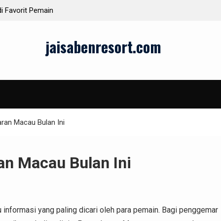
gi Pecinta Permainan Online
Data China: Menyelami Pengel
Maksimal
jaisabenresort.com
ran Macau Bulan Ini
an Macau Bulan Ini
u informasi yang paling dicari oleh para pemain. Bagi penggemar