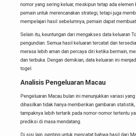
nomor yang sering keluar, meskipun tetap ada elemen 
pemain untuk merencanakan strategi, tetapi juga mem
mempelajari hasil sebelumnya, pemain dapat membuat 
Selain itu, keuntungan dari mengakses data keluaran T
pengundian. Semua hasil keluaran tercatat dan tersed
merasa lebih aman dan percaya diri ketika bermain, m
dan terbuka. Dengan demikian, data keluaran ini menj
togel.
Analisis Pengeluaran Macau
Pengeluaran Macau bulan ini menunjukkan variasi yang
dihasilkan tidak hanya memberikan gambaran statistik,
tampaknya lebih tertarik pada nomor-nomor tertentu ya
prediksi di masa mendatang.
Di sisi lain, penting untuk mencatat bahwa hasil dari 