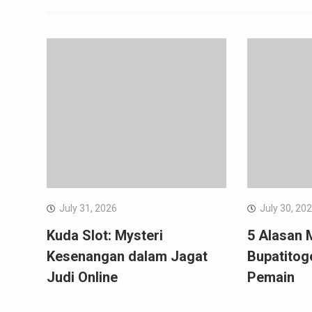
July 31, 2026
July 30, 20
Kuda Slot: Mysteri
5 Alasan
Kesenangan dalam Jagat
Bupatitog
Judi Online
Pemain