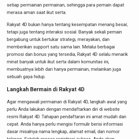
setiap permainan permainan, sehingga para pemain dapat
merasa aman saat ikut serta.
Rakyat 4D bukan hanya tentang kesempatan menang besar,
tetapi juga tentang interaksi sosial. Banyak sekali pemain
bergabung untuk bertukar strategi, merayakan, dan
memberikan support satu sama lain. Melalui berbagai
promosi dan bonus yang tersedia, Rakyat 4D selalu menarik
minat banyak untuk ikut serta dalam komunitas ini,
membuatnya lebih dari hanya permainan, melainkan juga
sebuah gaya hidup.
Langkah Bermain di Rakyat 4D
Agar mengawali permainan di Rakyat 4D, langkah awal yang
perlu Anda lakukan dengan mendaftarkan diri di website
resmi Rakyat 4D. Tahapan pendaftaran ini amat mudah dan
cepat. Anda hanya perlu mengisi formulir berisi informasi
dasar misalnya nama lengkap, alamat email, dan nomor