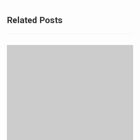
Related Posts