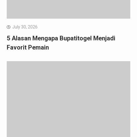
July 30, 2026
5 Alasan Mengapa Bupatitogel Menjadi
Favorit Pemain