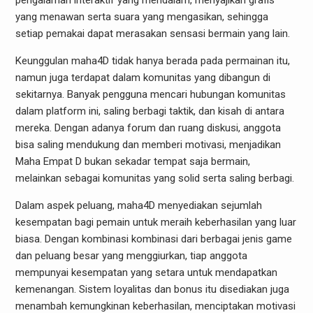
pengalaman interaktif yang mendalam, menyajikan grafis
yang menawan serta suara yang mengasikan, sehingga
setiap pemakai dapat merasakan sensasi bermain yang lain.
Keunggulan maha4D tidak hanya berada pada permainan itu,
namun juga terdapat dalam komunitas yang dibangun di
sekitarnya. Banyak pengguna mencari hubungan komunitas
dalam platform ini, saling berbagi taktik, dan kisah di antara
mereka. Dengan adanya forum dan ruang diskusi, anggota
bisa saling mendukung dan memberi motivasi, menjadikan
Maha Empat D bukan sekadar tempat saja bermain,
melainkan sebagai komunitas yang solid serta saling berbagi.
Dalam aspek peluang, maha4D menyediakan sejumlah
kesempatan bagi pemain untuk meraih keberhasilan yang luar
biasa. Dengan kombinasi kombinasi dari berbagai jenis game
dan peluang besar yang menggiurkan, tiap anggota
mempunyai kesempatan yang setara untuk mendapatkan
kemenangan. Sistem loyalitas dan bonus itu disediakan juga
menambah kemungkinan keberhasilan, menciptakan motivasi