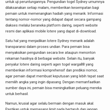
untuk uji peruntungannya. Pengundian togel Sydney umumnya
dilaksanakan setiap malam, memberikan kesempatan bagi
pemain untuk memenangkan hadiah yang menarik. Informasi
tentang nomor-nomor yang didapat dapat secara gampang
diakses melalui beraneka platform daring, seperti website
resmi dan aplikasi mobile lotere yang dapat di-download.
Satu hal yang menjadikan lotere Sydney menarik adalah
transparansi dalam proses undian. Para pemain bisa
menyaksikan pengundian secara live ataupun menonton
rekaman hasilnya di berbagai website. Selain itu, banyak
penyalur lotere daring seperti agen togel warga88 yang
memberikan informasi komprehensif dan prediksi nomor,
agar pemain dapat membuat keputusan yang lebih tepat saat
memilih angka yang ingin dipasang. Dengan memanfaatkan
sumber daya ini, pemain bisa meningkatkan peluang mereka
untuk berhasil.
Namun, krusial agar selalu bermain dengan masuk akal.
Pastikan untuk memasang limit pada bertaruh dan jangan