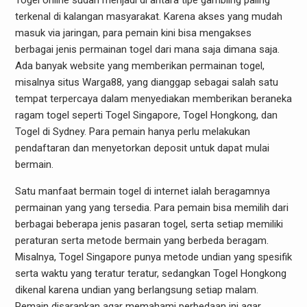
Togel online sudah menjadi di antara tipe gambling paling
terkenal di kalangan masyarakat. Karena akses yang mudah
masuk via jaringan, para pemain kini bisa mengakses
berbagai jenis permainan togel dari mana saja dimana saja.
Ada banyak website yang memberikan permainan togel,
misalnya situs Warga88, yang dianggap sebagai salah satu
tempat terpercaya dalam menyediakan memberikan beraneka
ragam togel seperti Togel Singapore, Togel Hongkong, dan
Togel di Sydney. Para pemain hanya perlu melakukan
pendaftaran dan menyetorkan deposit untuk dapat mulai
bermain.
Satu manfaat bermain togel di internet ialah beragamnya
permainan yang yang tersedia. Para pemain bisa memilih dari
berbagai beberapa jenis pasaran togel, serta setiap memiliki
peraturan serta metode bermain yang berbeda beragam.
Misalnya, Togel Singapore punya metode undian yang spesifik
serta waktu yang teratur teratur, sedangkan Togel Hongkong
dikenal karena undian yang berlangsung setiap malam.
Pemain disarankan agar memahami perbedaan ini agar