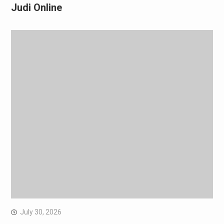
Judi Online
July 30, 2026