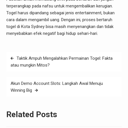
terperangkap pada nafsu untuk mengembalikan kerugian.
Togel harus dipandang sebagai jenis entertainment, bukan
cara dalam mengambil uang. Dengan ini, proses bertaruh
togel di Kota Sydney bisa masih menyenangkan dan tidak
menyebabkan efek negatif bagi hidup sehari-hari.
Post
Taktik Ampuh Mengalahkan Permainan Togel: Fakta
navigation
atau mungkin Mitos?
Akun Demo Account Slots: Langkah Awal Menuju
Winning Big
Related Posts