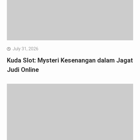
July 31, 2026
Kuda Slot: Mysteri Kesenangan dalam Jagat
Judi Online