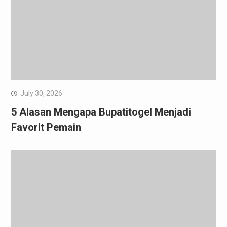
July 30, 2026
5 Alasan Mengapa Bupatitogel Menjadi
Favorit Pemain