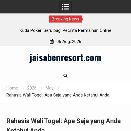
Breaking News
n
Kuda Poker: Seru bagi Pecinta Permainan Online
06 Aug, 2026
Skip
jaisabenresort.com
to
content
Home
2026
May
Rahasia Wali Togel: Apa Saja yang Anda Ketahui Anda
Rahasia Wali Togel: Apa Saja yang Anda
Ketahui Anda