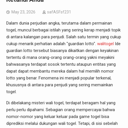
May 23, 2026
safASFsf231
Dalam dunia perjudian angka, terutama dalam permainan
togel, muncul berbagai istilah yang sering kerap menjadi topik
di antara kalangan para penjudi. Salah satu termin yang cukup
cukup menarik perhatian adalah "guardian lotto".
walitogel
Ide
guardian lotto tersebut biasanya dikaitkan dengan keyakinan
tertentu di mana orang-orang orang-orang yakni meyakini
bahwasanya terdapat sosok tertentu ataupun entitas yang
dapat dapat membantu mereka dalam hal memilih nomor
lotto yang benar. Fenomena ini menjadi popular terkenal,
khususnya di antara para penjudi yang sering memainkan
togel.
Di dibelakang misteri wali togel, terdapat beragam hal yang
perlu perlu dipahami. Sebagian orang mempercayai bahwa
nomor-nomor yang keluar keluar pada game togel bisa
diprediksi melalui dukungan wali togel. Tetapi, di sisi sebelah