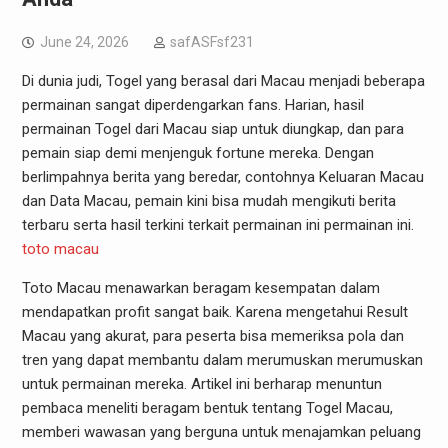
June 24, 2026
safASFsf231
Di dunia judi, Togel yang berasal dari Macau menjadi beberapa
permainan sangat diperdengarkan fans. Harian, hasil
permainan Togel dari Macau siap untuk diungkap, dan para
pemain siap demi menjenguk fortune mereka. Dengan
berlimpahnya berita yang beredar, contohnya Keluaran Macau
dan Data Macau, pemain kini bisa mudah mengikuti berita
terbaru serta hasil terkini terkait permainan ini permainan ini.
toto macau
Toto Macau menawarkan beragam kesempatan dalam
mendapatkan profit sangat baik. Karena mengetahui Result
Macau yang akurat, para peserta bisa memeriksa pola dan
tren yang dapat membantu dalam merumuskan merumuskan
untuk permainan mereka. Artikel ini berharap menuntun
pembaca meneliti beragam bentuk tentang Togel Macau,
memberi wawasan yang berguna untuk menajamkan peluang