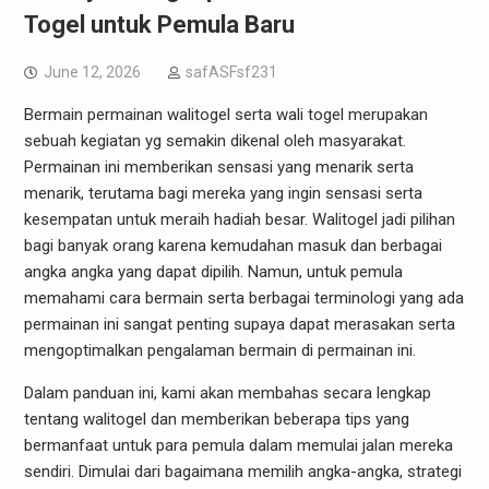
Togel untuk Pemula Baru
June 12, 2026
safASFsf231
Bermain permainan walitogel serta wali togel merupakan
sebuah kegiatan yg semakin dikenal oleh masyarakat.
Permainan ini memberikan sensasi yang menarik serta
menarik, terutama bagi mereka yang ingin sensasi serta
kesempatan untuk meraih hadiah besar. Walitogel jadi pilihan
bagi banyak orang karena kemudahan masuk dan berbagai
angka angka yang dapat dipilih. Namun, untuk pemula
memahami cara bermain serta berbagai terminologi yang ada
permainan ini sangat penting supaya dapat merasakan serta
mengoptimalkan pengalaman bermain di permainan ini.
Dalam panduan ini, kami akan membahas secara lengkap
tentang walitogel dan memberikan beberapa tips yang
bermanfaat untuk para pemula dalam memulai jalan mereka
sendiri. Dimulai dari bagaimana memilih angka-angka, strategi