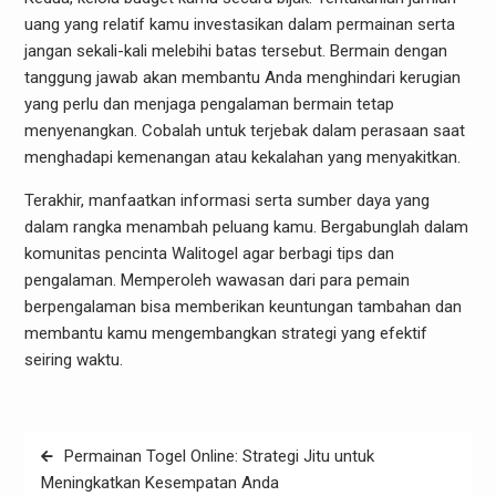
uang yang relatif kamu investasikan dalam permainan serta
jangan sekali-kali melebihi batas tersebut. Bermain dengan
tanggung jawab akan membantu Anda menghindari kerugian
yang perlu dan menjaga pengalaman bermain tetap
menyenangkan. Cobalah untuk terjebak dalam perasaan saat
menghadapi kemenangan atau kekalahan yang menyakitkan.
Terakhir, manfaatkan informasi serta sumber daya yang
dalam rangka menambah peluang kamu. Bergabunglah dalam
komunitas pencinta Walitogel agar berbagi tips dan
pengalaman. Memperoleh wawasan dari para pemain
berpengalaman bisa memberikan keuntungan tambahan dan
membantu kamu mengembangkan strategi yang efektif
seiring waktu.
Post
Permainan Togel Online: Strategi Jitu untuk
navigation
Meningkatkan Kesempatan Anda