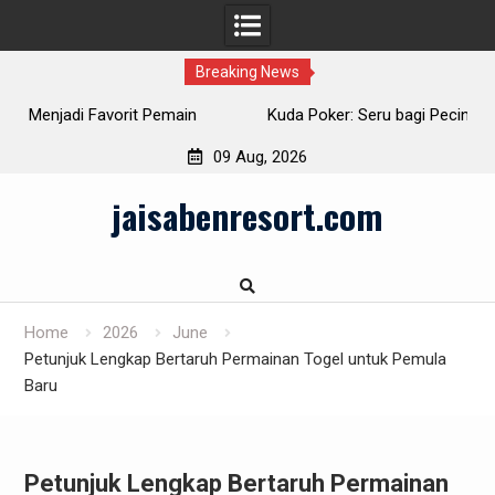
Breaking News
n
Kuda Poker: Seru bagi Pecinta Permainan Online
09 Aug, 2026
Skip
jaisabenresort.com
to
content
Home
2026
June
Petunjuk Lengkap Bertaruh Permainan Togel untuk Pemula
Baru
Petunjuk Lengkap Bertaruh Permainan