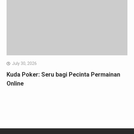
July 30, 2026
Kuda Poker: Seru bagi Pecinta Permainan
Online