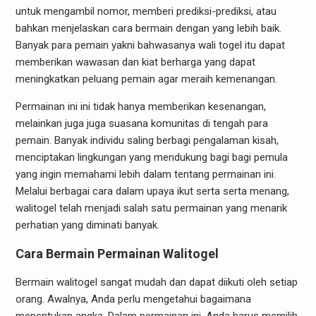
untuk mengambil nomor, memberi prediksi-prediksi, atau
bahkan menjelaskan cara bermain dengan yang lebih baik.
Banyak para pemain yakni bahwasanya wali togel itu dapat
memberikan wawasan dan kiat berharga yang dapat
meningkatkan peluang pemain agar meraih kemenangan.
Permainan ini ini tidak hanya memberikan kesenangan,
melainkan juga juga suasana komunitas di tengah para
pemain. Banyak individu saling berbagi pengalaman kisah,
menciptakan lingkungan yang mendukung bagi bagi pemula
yang ingin memahami lebih dalam tentang permainan ini.
Melalui berbagai cara dalam upaya ikut serta serta menang,
walitogel telah menjadi salah satu permainan yang menarik
perhatian yang diminati banyak.
Cara Bermain Permainan Walitogel
Bermain walitogel sangat mudah dan dapat diikuti oleh setiap
orang. Awalnya, Anda perlu mengetahui bagaimana