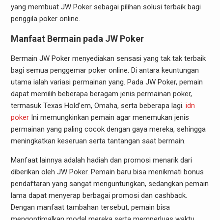
yang membuat JW Poker sebagai pilihan solusi terbaik bagi
penggila poker online.
Manfaat Bermain pada JW Poker
Bermain JW Poker menyediakan sensasi yang tak tak terbaik
bagi semua penggemar poker online. Di antara keuntungan
utama ialah variasi permainan yang. Pada JW Poker, pemain
dapat memilih beberapa beragam jenis permainan poker,
termasuk Texas Hold’em, Omaha, serta beberapa lagi.
idn
poker
Ini memungkinkan pemain agar menemukan jenis
permainan yang paling cocok dengan gaya mereka, sehingga
meningkatkan keseruan serta tantangan saat bermain.
Manfaat lainnya adalah hadiah dan promosi menarik dari
diberikan oleh JW Poker. Pemain baru bisa menikmati bonus
pendaftaran yang sangat menguntungkan, sedangkan pemain
lama dapat menyerap berbagai promosi dan cashback.
Dengan manfaat tambahan tersebut, pemain bisa
mengoptimalkan modal mereka serta memperluas waktu