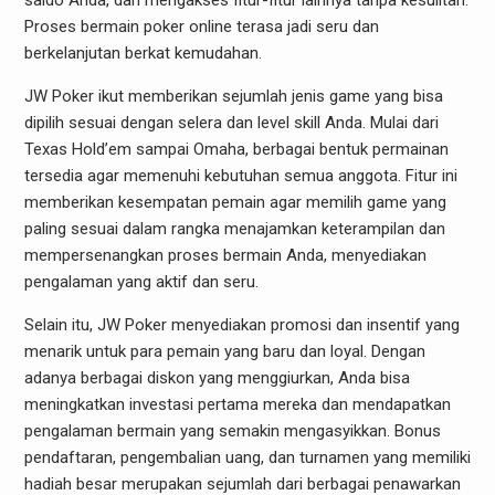
saldo Anda, dan mengakses fitur-fitur lainnya tanpa kesulitan.
Proses bermain poker online terasa jadi seru dan
berkelanjutan berkat kemudahan.
JW Poker ikut memberikan sejumlah jenis game yang bisa
dipilih sesuai dengan selera dan level skill Anda. Mulai dari
Texas Hold’em sampai Omaha, berbagai bentuk permainan
tersedia agar memenuhi kebutuhan semua anggota. Fitur ini
memberikan kesempatan pemain agar memilih game yang
paling sesuai dalam rangka menajamkan keterampilan dan
mempersenangkan proses bermain Anda, menyediakan
pengalaman yang aktif dan seru.
Selain itu, JW Poker menyediakan promosi dan insentif yang
menarik untuk para pemain yang baru dan loyal. Dengan
adanya berbagai diskon yang menggiurkan, Anda bisa
meningkatkan investasi pertama mereka dan mendapatkan
pengalaman bermain yang semakin mengasyikkan. Bonus
pendaftaran, pengembalian uang, dan turnamen yang memiliki
hadiah besar merupakan sejumlah dari berbagai penawarkan