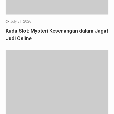
July 31, 2026
Kuda Slot: Mysteri Kesenangan dalam Jagat
Judi Online