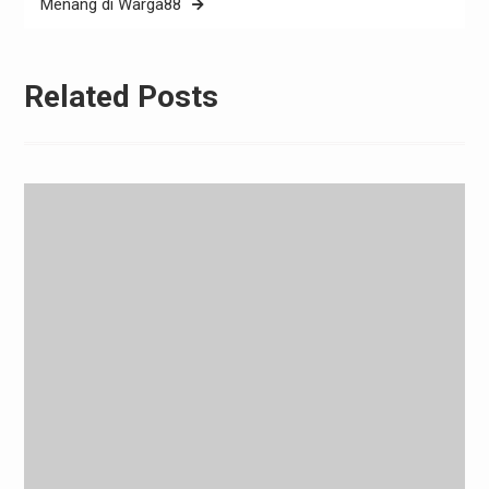
Menang di Warga88
Related Posts