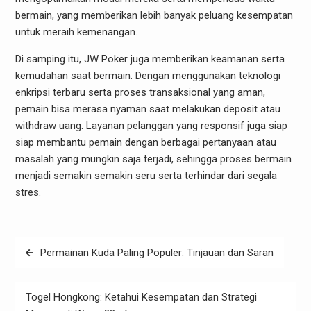
bermain, yang memberikan lebih banyak peluang kesempatan
untuk meraih kemenangan.
Di samping itu, JW Poker juga memberikan keamanan serta
kemudahan saat bermain. Dengan menggunakan teknologi
enkripsi terbaru serta proses transaksional yang aman,
pemain bisa merasa nyaman saat melakukan deposit atau
withdraw uang. Layanan pelanggan yang responsif juga siap
siap membantu pemain dengan berbagai pertanyaan atau
masalah yang mungkin saja terjadi, sehingga proses bermain
menjadi semakin semakin seru serta terhindar dari segala
stres.
Post
Permainan Kuda Paling Populer: Tinjauan dan Saran
navigation
Togel Hongkong: Ketahui Kesempatan dan Strategi