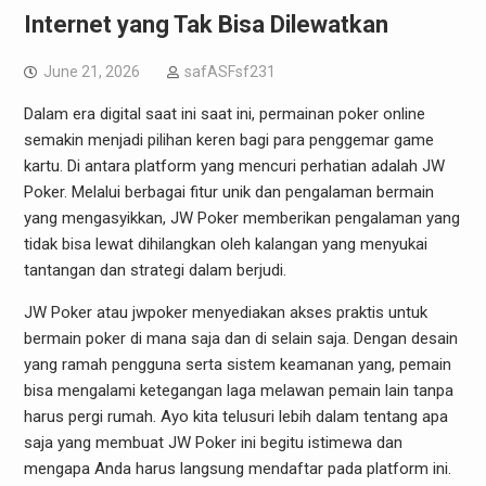
Internet yang Tak Bisa Dilewatkan
June 21, 2026
safASFsf231
Dalam era digital saat ini saat ini, permainan poker online
semakin menjadi pilihan keren bagi para penggemar game
kartu. Di antara platform yang mencuri perhatian adalah JW
Poker. Melalui berbagai fitur unik dan pengalaman bermain
yang mengasyikkan, JW Poker memberikan pengalaman yang
tidak bisa lewat dihilangkan oleh kalangan yang menyukai
tantangan dan strategi dalam berjudi.
JW Poker atau jwpoker menyediakan akses praktis untuk
bermain poker di mana saja dan di selain saja. Dengan desain
yang ramah pengguna serta sistem keamanan yang, pemain
bisa mengalami ketegangan laga melawan pemain lain tanpa
harus pergi rumah. Ayo kita telusuri lebih dalam tentang apa
saja yang membuat JW Poker ini begitu istimewa dan
mengapa Anda harus langsung mendaftar pada platform ini.