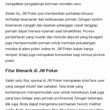
menjadikan pengalaman bermain semakin seru.
Selain itu, JW Poker pun memberikan perhatian khusus
terhadap keamanan dan keleluasaan pemain. Dengan sistem
keamanan canggih dan layanan pelanggan cepat tanggap,
pemain dapat merasa nyaman saat beraktifitas. Proses
pendaftaran yang mudah dan metode deposit yang beragam
juga mempermudah pemain untuk memulai petualangan
mereka di alam poker online ini. JW Poker bukan hanya
tempat, tetapi juga merupakan komunitas bagi semua pecinta
poker.
Fitur Menarik di JW Poker
Salah satu fitur spesial di JW Poker merupakan interface user
yang sangat intuitif dan sahabat. Tata letak yang
kontemporer mempermudah user untuk menelusuri, baik juga
yang baru belajar atau pemain profesional. Dengan beberapa
klik saja, Anda dapat mengetahui permainan favorit, melihat