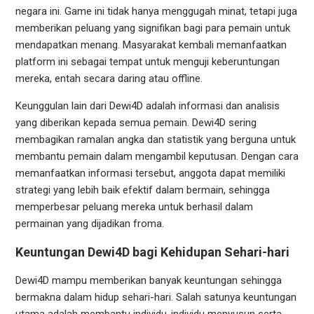
negara ini. Game ini tidak hanya menggugah minat, tetapi juga
memberikan peluang yang signifikan bagi para pemain untuk
mendapatkan menang. Masyarakat kembali memanfaatkan
platform ini sebagai tempat untuk menguji keberuntungan
mereka, entah secara daring atau offline.
Keunggulan lain dari Dewi4D adalah informasi dan analisis
yang diberikan kepada semua pemain. Dewi4D sering
membagikan ramalan angka dan statistik yang berguna untuk
membantu pemain dalam mengambil keputusan. Dengan cara
memanfaatkan informasi tersebut, anggota dapat memiliki
strategi yang lebih baik efektif dalam bermain, sehingga
memperbesar peluang mereka untuk berhasil dalam
permainan yang dijadikan froma.
Keuntungan Dewi4D bagi Kehidupan Sehari-hari
Dewi4D mampu memberikan banyak keuntungan sehingga
bermakna dalam hidup sehari-hari. Salah satunya keuntungan