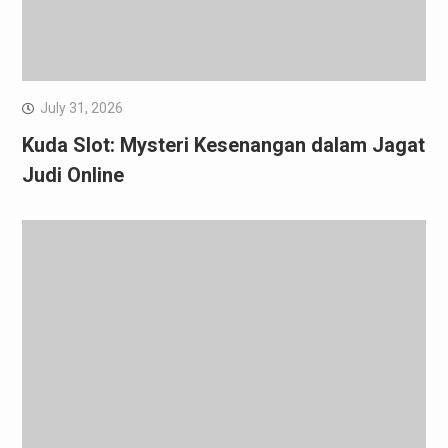
July 31, 2026
Kuda Slot: Mysteri Kesenangan dalam Jagat
Judi Online