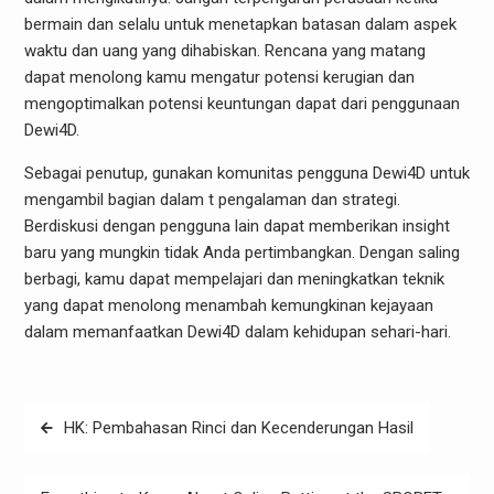
bermain dan selalu untuk menetapkan batasan dalam aspek
waktu dan uang yang dihabiskan. Rencana yang matang
dapat menolong kamu mengatur potensi kerugian dan
mengoptimalkan potensi keuntungan dapat dari penggunaan
Dewi4D.
Sebagai penutup, gunakan komunitas pengguna Dewi4D untuk
mengambil bagian dalam t pengalaman dan strategi.
Berdiskusi dengan pengguna lain dapat memberikan insight
baru yang mungkin tidak Anda pertimbangkan. Dengan saling
berbagi, kamu dapat mempelajari dan meningkatkan teknik
yang dapat menolong menambah kemungkinan kejayaan
dalam memanfaatkan Dewi4D dalam kehidupan sehari-hari.
Post
HK: Pembahasan Rinci dan Kecenderungan Hasil
navigation