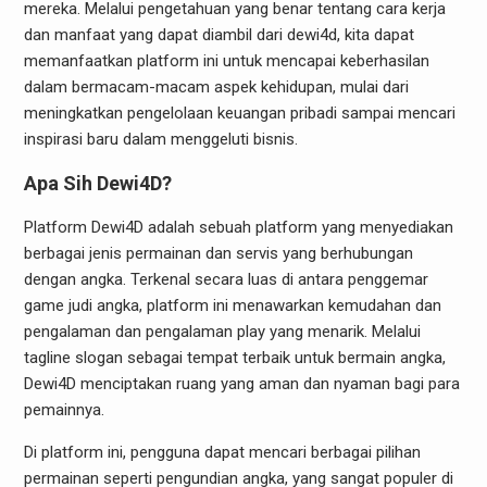
mereka. Melalui pengetahuan yang benar tentang cara kerja
dan manfaat yang dapat diambil dari dewi4d, kita dapat
memanfaatkan platform ini untuk mencapai keberhasilan
dalam bermacam-macam aspek kehidupan, mulai dari
meningkatkan pengelolaan keuangan pribadi sampai mencari
inspirasi baru dalam menggeluti bisnis.
Apa Sih Dewi4D?
Platform Dewi4D adalah sebuah platform yang menyediakan
berbagai jenis permainan dan servis yang berhubungan
dengan angka. Terkenal secara luas di antara penggemar
game judi angka, platform ini menawarkan kemudahan dan
pengalaman dan pengalaman play yang menarik. Melalui
tagline slogan sebagai tempat terbaik untuk bermain angka,
Dewi4D menciptakan ruang yang aman dan nyaman bagi para
pemainnya.
Di platform ini, pengguna dapat mencari berbagai pilihan
permainan seperti pengundian angka, yang sangat populer di