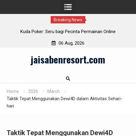
Breaking News
n
Kuda Poker: Seru bagi Pecinta Permainan Online
06 Aug, 2026
Skip
jaisabenresort.com
to
content
Home
2026
March
Taktik Tepat Menggunakan Dewi4D dalam Aktivitas Sehari-
hari
Taktik Tepat Menggunakan Dewi4D